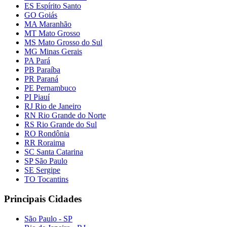
ES Espírito Santo
GO Goiás
MA Maranhão
MT Mato Grosso
MS Mato Grosso do Sul
MG Minas Gerais
PA Pará
PB Paraíba
PR Paraná
PE Pernambuco
PI Piauí
RJ Rio de Janeiro
RN Rio Grande do Norte
RS Rio Grande do Sul
RO Rondônia
RR Roraima
SC Santa Catarina
SP São Paulo
SE Sergipe
TO Tocantins
Principais Cidades
São Paulo - SP