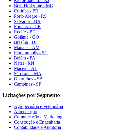
Rio de Janeiro - RJ
Belo Horizonte - MG
Curitiba - PR
Porto Alegre - RS
Salvador - BA
Fortaleza - CE
Recife - PE
Goiânia - GO
Brasília - DF
Manaus - AM
Florianópolis - SC
Belém - PA
Natal - RN
Maceió - AL
São Luís - MA
Guarulhos - SP
Campinas - SP
Licitações por Segmento
Agropecuária e Veterinária
Alimentação
Comunicação e Marketing
Construção e Engenharia
Contabilidade e Auditoria