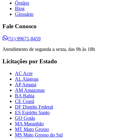
Órgãos
Blog
Glossário
Fale Conosco
(51) 99671-8459
Atendimento de segunda a sexta, das 9h às 18h
Licitações por Estado
AC Acre
AL Alagoas
AP Amapá
AM Amazonas
BA Bahia
CE Ceará
DF Distrito Federal
ES Espírito Santo
GO Goiás
MA Maranhão
MT Mato Grosso
MS Mato Grosso do Sul