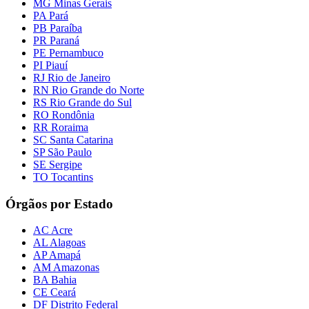
MG Minas Gerais
PA Pará
PB Paraíba
PR Paraná
PE Pernambuco
PI Piauí
RJ Rio de Janeiro
RN Rio Grande do Norte
RS Rio Grande do Sul
RO Rondônia
RR Roraima
SC Santa Catarina
SP São Paulo
SE Sergipe
TO Tocantins
Órgãos por Estado
AC Acre
AL Alagoas
AP Amapá
AM Amazonas
BA Bahia
CE Ceará
DF Distrito Federal