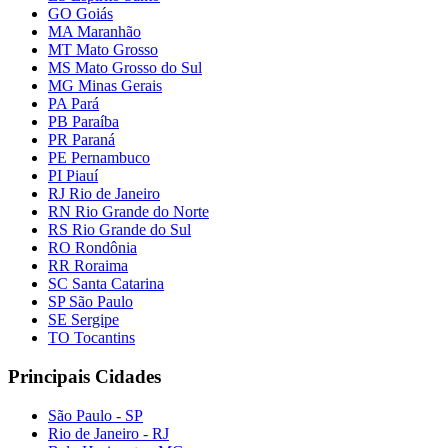
GO Goiás
MA Maranhão
MT Mato Grosso
MS Mato Grosso do Sul
MG Minas Gerais
PA Pará
PB Paraíba
PR Paraná
PE Pernambuco
PI Piauí
RJ Rio de Janeiro
RN Rio Grande do Norte
RS Rio Grande do Sul
RO Rondônia
RR Roraima
SC Santa Catarina
SP São Paulo
SE Sergipe
TO Tocantins
Principais Cidades
São Paulo - SP
Rio de Janeiro - RJ