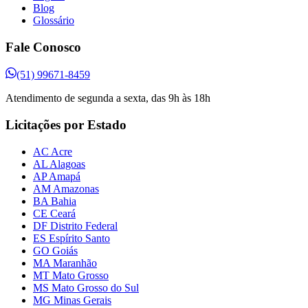
Blog
Glossário
Fale Conosco
(51) 99671-8459
Atendimento de segunda a sexta, das 9h às 18h
Licitações por Estado
AC Acre
AL Alagoas
AP Amapá
AM Amazonas
BA Bahia
CE Ceará
DF Distrito Federal
ES Espírito Santo
GO Goiás
MA Maranhão
MT Mato Grosso
MS Mato Grosso do Sul
MG Minas Gerais