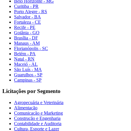
Belo Horizonte - MG
Curitiba - PR
Porto Alegre - RS
Salvador - BA
Fortaleza - CE
Recife - PE
Goiânia - GO
Brasília - DF
Manaus - AM
Florianópolis - SC
Belém - PA
Natal - RN
Maceió - AL
São Luís - MA
Guarulhos - SP
Campinas - SP
Licitações por Segmento
Agropecuária e Veterinária
Alimentação
Comunicação e Marketing
Construção e Engenharia
Contabilidade e Auditoria
Cultura, Esporte e Lazer