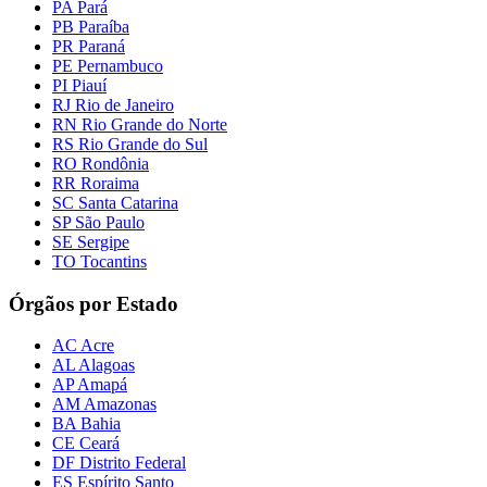
PA Pará
PB Paraíba
PR Paraná
PE Pernambuco
PI Piauí
RJ Rio de Janeiro
RN Rio Grande do Norte
RS Rio Grande do Sul
RO Rondônia
RR Roraima
SC Santa Catarina
SP São Paulo
SE Sergipe
TO Tocantins
Órgãos por Estado
AC Acre
AL Alagoas
AP Amapá
AM Amazonas
BA Bahia
CE Ceará
DF Distrito Federal
ES Espírito Santo