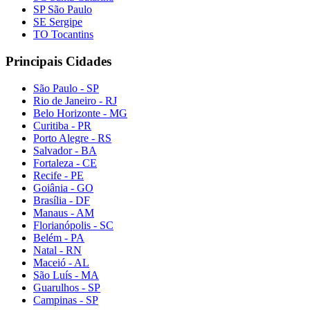
SP São Paulo
SE Sergipe
TO Tocantins
Principais Cidades
São Paulo - SP
Rio de Janeiro - RJ
Belo Horizonte - MG
Curitiba - PR
Porto Alegre - RS
Salvador - BA
Fortaleza - CE
Recife - PE
Goiânia - GO
Brasília - DF
Manaus - AM
Florianópolis - SC
Belém - PA
Natal - RN
Maceió - AL
São Luís - MA
Guarulhos - SP
Campinas - SP