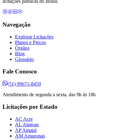
licitações públicas do Brasil.
Navegação
Explorar Licitações
Planos e Preços
Órgãos
Blog
Glossário
Fale Conosco
(51) 99671-8459
Atendimento de segunda a sexta, das 9h às 18h
Licitações por Estado
AC Acre
AL Alagoas
AP Amapá
AM Amazonas