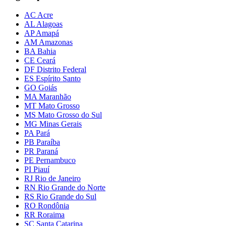
AC Acre
AL Alagoas
AP Amapá
AM Amazonas
BA Bahia
CE Ceará
DF Distrito Federal
ES Espírito Santo
GO Goiás
MA Maranhão
MT Mato Grosso
MS Mato Grosso do Sul
MG Minas Gerais
PA Pará
PB Paraíba
PR Paraná
PE Pernambuco
PI Piauí
RJ Rio de Janeiro
RN Rio Grande do Norte
RS Rio Grande do Sul
RO Rondônia
RR Roraima
SC Santa Catarina