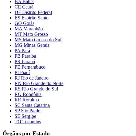
BA Bahia
CE Ceará
DF Distrito Federal
ES Espírito Santo
GO Goiás
MA Maranhão
MT Mato Grosso
MS Mato Grosso do Sul
MG Minas Gerais
PA Pará
PB Paraíba
PR Paraná
PE Pernambuco
PI Piauí
RJ Rio de Janeiro
RN Rio Grande do Norte
RS Rio Grande do Sul
RO Rondônia
RR Roraima
SC Santa Catarina
SP São Paulo
SE Sergipe
TO Tocantins
Órgãos por Estado