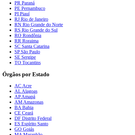
PR Paraná
PE Pernambuco
PI Piauí
RJ Rio de Janeiro
RN Rio Grande do Norte
RS Rio Grande do Sul
RO Rondônia
RR Roraima
SC Santa Catarina
SP São Paulo
SE Sergipe
TO Tocantins
Órgãos por Estado
AC Acre
AL Alagoas
AP Amapá
AM Amazonas
BA Bahia
CE Ceará
DF Distrito Federal
ES Espírito Santo
GO Goiás
MA Maranhão