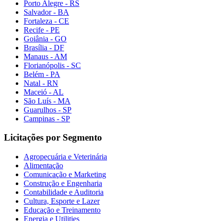
Porto Alegre - RS
Salvador - BA
Fortaleza - CE
Recife - PE
Goiânia - GO
Brasília - DF
Manaus - AM
Florianópolis - SC
Belém - PA
Natal - RN
Maceió - AL
São Luís - MA
Guarulhos - SP
Campinas - SP
Licitações por Segmento
Agropecuária e Veterinária
Alimentação
Comunicação e Marketing
Construção e Engenharia
Contabilidade e Auditoria
Cultura, Esporte e Lazer
Educação e Treinamento
Energia e Utilities