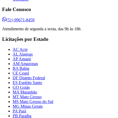
Fale Conosco
(51) 99671-8459
Atendimento de segunda a sexta, das 9h às 18h
Licitações por Estado
AC Acre
AL Alagoas
AP Amapá
AM Amazonas
BA Bahia
CE Ceará
DF Distrito Federal
ES Espírito Santo
GO Goiás
MA Maranhão
MT Mato Grosso
MS Mato Grosso do Sul
MG Minas Gerais
PA Pará
PB Paraíba