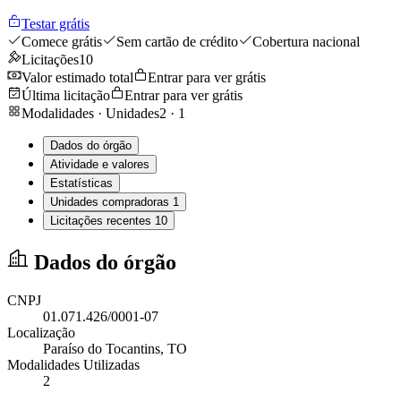
Testar grátis
Comece grátis
Sem cartão de crédito
Cobertura nacional
Licitações
10
Valor estimado total
Entrar para ver grátis
Última licitação
Entrar para ver grátis
Modalidades · Unidades
2
·
1
Dados do órgão
Atividade e valores
Estatísticas
Unidades compradoras
1
Licitações recentes
10
Dados do órgão
CNPJ
01.071.426/0001-07
Localização
Paraíso do Tocantins
, TO
Modalidades Utilizadas
2