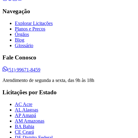
Navegação
Explorar Licitações
Planos e Preços
Órgãos
Blog
Glossário
Fale Conosco
(51) 99671-8459
Atendimento de segunda a sexta, das 9h às 18h
Licitações por Estado
AC Acre
AL Alagoas
AP Amapá
AM Amazonas
BA Bahia
CE Ceará
DF Distrito Federal