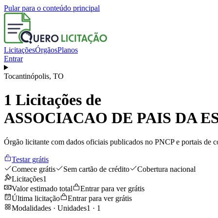
Pular para o conteúdo principal
Licitações
Órgãos
Planos
Entrar
Tocantinópolis
,
TO
1
Licitações de
ASSOCIACAO DE PAIS DA 
Órgão licitante com dados oficiais publicados no PNCP e portais de co
Testar grátis
Comece grátis
Sem cartão de crédito
Cobertura nacional
Licitações
1
Valor estimado total
Entrar para ver grátis
Última licitação
Entrar para ver grátis
Modalidades · Unidades
1
·
1