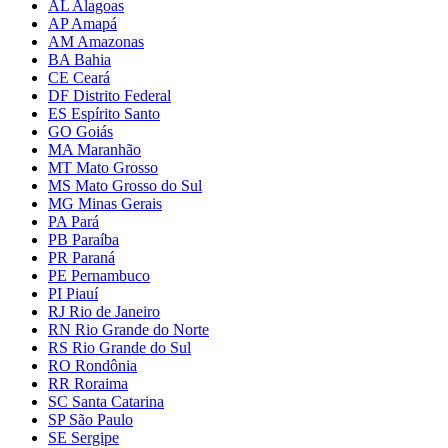
AL Alagoas
AP Amapá
AM Amazonas
BA Bahia
CE Ceará
DF Distrito Federal
ES Espírito Santo
GO Goiás
MA Maranhão
MT Mato Grosso
MS Mato Grosso do Sul
MG Minas Gerais
PA Pará
PB Paraíba
PR Paraná
PE Pernambuco
PI Piauí
RJ Rio de Janeiro
RN Rio Grande do Norte
RS Rio Grande do Sul
RO Rondônia
RR Roraima
SC Santa Catarina
SP São Paulo
SE Sergipe