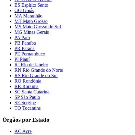
ES Espírito Santo
GO Goiás
MA Maranhão
MT Mato Grosso
MS Mato Grosso do Sul
MG Minas Gerais
PA Pará
PB Paraíba
PR Paraná
PE Pernambuco
PI Piauí
RJ Rio de Janeiro
RN Rio Grande do Norte
RS Rio Grande do Sul
RO Rondônia
RR Roraima
SC Santa Catarina
SP São Paulo
SE Sergipe
TO Tocantins
Órgãos por Estado
AC Acre