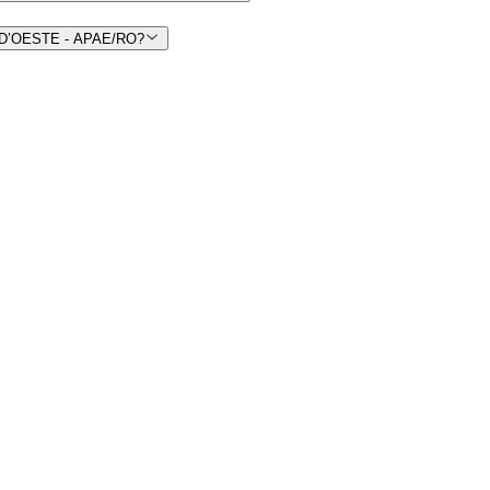
A D’OESTE - APAE/RO?