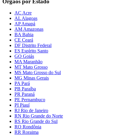
Órgãos por Estado
AC Acre
AL Alagoas
AP Amapá
AM Amazonas
BA Bahia
CE Ceará
DF Distrito Federal
ES Espírito Santo
GO Goiás
MA Maranhão
MT Mato Grosso
MS Mato Grosso do Sul
MG Minas Gerais
PA Pará
PB Paraíba
PR Paraná
PE Pernambuco
PI Piauí
RJ Rio de Janeiro
RN Rio Grande do Norte
RS Rio Grande do Sul
RO Rondônia
RR Roraima