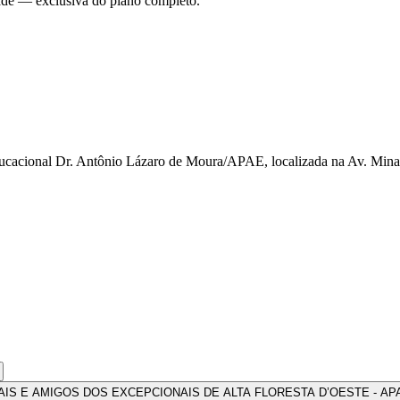
dade — exclusiva do plano completo.
acional Dr. Antônio Lázaro de Moura/APAE, localizada na Av. Minas G
 DE PAIS E AMIGOS DOS EXCEPCIONAIS DE ALTA FLORESTA D’OESTE - APA