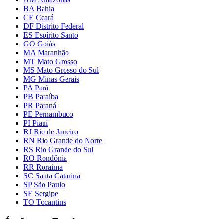
BA Bahia
CE Ceará
DF Distrito Federal
ES Espírito Santo
GO Goiás
MA Maranhão
MT Mato Grosso
MS Mato Grosso do Sul
MG Minas Gerais
PA Pará
PB Paraíba
PR Paraná
PE Pernambuco
PI Piauí
RJ Rio de Janeiro
RN Rio Grande do Norte
RS Rio Grande do Sul
RO Rondônia
RR Roraima
SC Santa Catarina
SP São Paulo
SE Sergipe
TO Tocantins