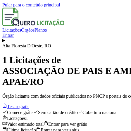
Pular para o conteúdo principal
Licitações
Órgãos
Planos
Entrar
Alta Floresta D'Oeste
,
RO
1
Licitações de
ASSOCIAÇÃO DE PAIS E AM
APAE/RO
Órgão licitante com dados oficiais publicados no PNCP e portais de co
Testar grátis
Comece grátis
Sem cartão de crédito
Cobertura nacional
Licitações
1
Valor estimado total
Entrar para ver grátis
Última licitação
Entrar para ver grátis