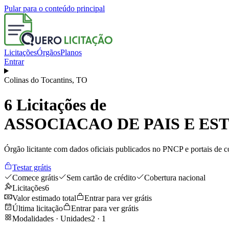
Pular para o conteúdo principal
Licitações
Órgãos
Planos
Entrar
Colinas do Tocantins
,
TO
6
Licitações de
ASSOCIACAO DE PAIS E ES
Órgão licitante com dados oficiais publicados no PNCP e portais de co
Testar grátis
Comece grátis
Sem cartão de crédito
Cobertura nacional
Licitações
6
Valor estimado total
Entrar para ver grátis
Última licitação
Entrar para ver grátis
Modalidades · Unidades
2
·
1