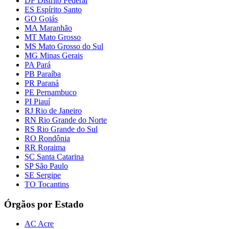
DF Distrito Federal
ES Espírito Santo
GO Goiás
MA Maranhão
MT Mato Grosso
MS Mato Grosso do Sul
MG Minas Gerais
PA Pará
PB Paraíba
PR Paraná
PE Pernambuco
PI Piauí
RJ Rio de Janeiro
RN Rio Grande do Norte
RS Rio Grande do Sul
RO Rondônia
RR Roraima
SC Santa Catarina
SP São Paulo
SE Sergipe
TO Tocantins
Órgãos por Estado
AC Acre