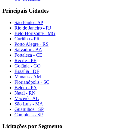
Principais Cidades
São Paulo - SP
Rio de Janeiro - RJ
Belo Horizonte - MG
Curitiba - PR
Porto Alegre - RS
Salvador - BA
Fortaleza - CE
Recife - PE
Goiânia - GO
Brasília - DF
Manaus - AM
Florianópolis - SC
Belém - PA
Natal - RN
Maceió - AL
São Luís - MA
Guarulhos - SP
Campinas - SP
Licitações por Segmento