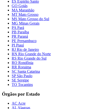
ES Espírito Santo
GO Goiás
MA Maranhão
MT Mato Grosso
MS Mato Grosso do Sul
MG Minas Gerais
PA Pará
PB Paraíba
PR Paraná
PE Pernambuco
PI Piauí
RJ Rio de Janeiro
RN Rio Grande do Norte
RS Rio Grande do Sul
RO Rondônia
RR Roraima
SC Santa Catarina
SP São Paulo
SE Sergipe
TO Tocantins
Órgãos por Estado
AC Acre
AL Alagoas