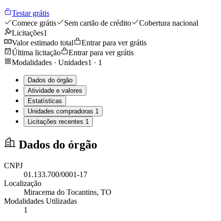
Testar grátis
Comece grátis
Sem cartão de crédito
Cobertura nacional
Licitações
1
Valor estimado total
Entrar para ver grátis
Última licitação
Entrar para ver grátis
Modalidades · Unidades
1
·
1
Dados do órgão
Atividade e valores
Estatísticas
Unidades compradoras
1
Licitações recentes
1
Dados do órgão
CNPJ
01.133.700/0001-17
Localização
Miracema do Tocantins
, TO
Modalidades Utilizadas
1