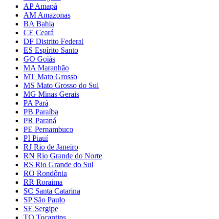
AP Amapá
AM Amazonas
BA Bahia
CE Ceará
DF Distrito Federal
ES Espírito Santo
GO Goiás
MA Maranhão
MT Mato Grosso
MS Mato Grosso do Sul
MG Minas Gerais
PA Pará
PB Paraíba
PR Paraná
PE Pernambuco
PI Piauí
RJ Rio de Janeiro
RN Rio Grande do Norte
RS Rio Grande do Sul
RO Rondônia
RR Roraima
SC Santa Catarina
SP São Paulo
SE Sergipe
TO Tocantins