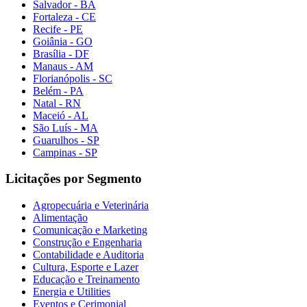
Salvador - BA
Fortaleza - CE
Recife - PE
Goiânia - GO
Brasília - DF
Manaus - AM
Florianópolis - SC
Belém - PA
Natal - RN
Maceió - AL
São Luís - MA
Guarulhos - SP
Campinas - SP
Licitações por Segmento
Agropecuária e Veterinária
Alimentação
Comunicação e Marketing
Construção e Engenharia
Contabilidade e Auditoria
Cultura, Esporte e Lazer
Educação e Treinamento
Energia e Utilities
Eventos e Cerimonial