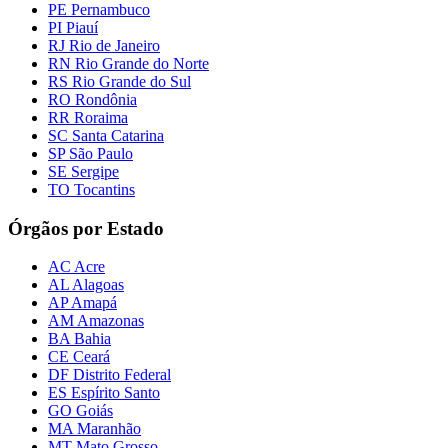
PE Pernambuco
PI Piauí
RJ Rio de Janeiro
RN Rio Grande do Norte
RS Rio Grande do Sul
RO Rondônia
RR Roraima
SC Santa Catarina
SP São Paulo
SE Sergipe
TO Tocantins
Órgãos por Estado
AC Acre
AL Alagoas
AP Amapá
AM Amazonas
BA Bahia
CE Ceará
DF Distrito Federal
ES Espírito Santo
GO Goiás
MA Maranhão
MT Mato Grosso