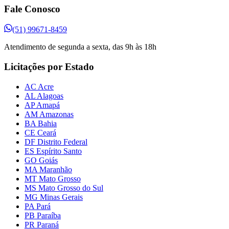
Fale Conosco
(51) 99671-8459
Atendimento de segunda a sexta, das 9h às 18h
Licitações por Estado
AC Acre
AL Alagoas
AP Amapá
AM Amazonas
BA Bahia
CE Ceará
DF Distrito Federal
ES Espírito Santo
GO Goiás
MA Maranhão
MT Mato Grosso
MS Mato Grosso do Sul
MG Minas Gerais
PA Pará
PB Paraíba
PR Paraná