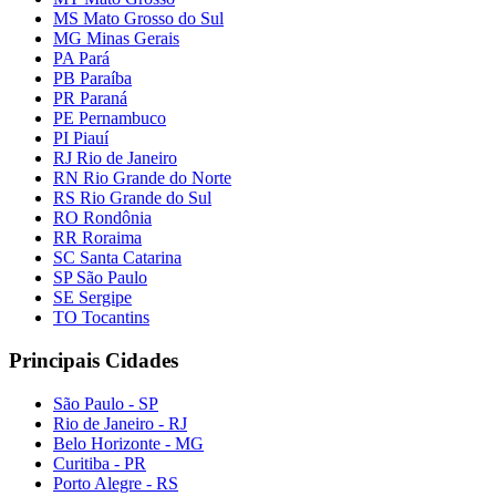
MS Mato Grosso do Sul
MG Minas Gerais
PA Pará
PB Paraíba
PR Paraná
PE Pernambuco
PI Piauí
RJ Rio de Janeiro
RN Rio Grande do Norte
RS Rio Grande do Sul
RO Rondônia
RR Roraima
SC Santa Catarina
SP São Paulo
SE Sergipe
TO Tocantins
Principais Cidades
São Paulo - SP
Rio de Janeiro - RJ
Belo Horizonte - MG
Curitiba - PR
Porto Alegre - RS