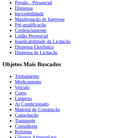
Pregão - Presencial
Dispensa
Inexigibilidade
Manifestação de Interesse
Pré-qualificação
Credenciamento
Leilão Presencial
Inaplicabilidade da Licitação
Dispensa Eletrônica
Dispensa de Licitação
Objetos Mais Buscados
Treinamento
Medicamento
Veículo
Curso
Limpeza
Ar Condicionado
Material de Construção
Capacitação
Transporte
Consultoria
Reforma
Gêneros Alimentícios