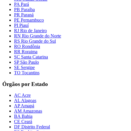
PA Pará
PB Paraíba
PR Paraná
PE Pernambuco
PI Piauí
RJ Rio de Janeiro
RN Rio Grande do Norte
RS Rio Grande do Sul
RO Rondônia
RR Roraima
SC Santa Catarina
SP São Paulo
SE Sergipe
TO Tocantins
Órgãos por Estado
AC Acre
AL Alagoas
AP Amapá
AM Amazonas
BA Bahia
CE Ceará
DF Distrito Federal