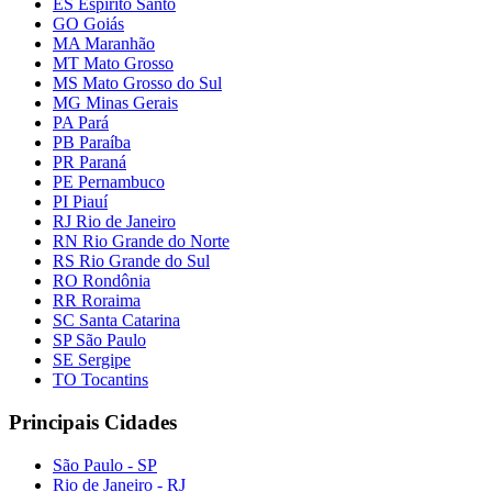
ES Espírito Santo
GO Goiás
MA Maranhão
MT Mato Grosso
MS Mato Grosso do Sul
MG Minas Gerais
PA Pará
PB Paraíba
PR Paraná
PE Pernambuco
PI Piauí
RJ Rio de Janeiro
RN Rio Grande do Norte
RS Rio Grande do Sul
RO Rondônia
RR Roraima
SC Santa Catarina
SP São Paulo
SE Sergipe
TO Tocantins
Principais Cidades
São Paulo - SP
Rio de Janeiro - RJ