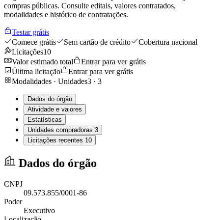
compras públicas. Consulte editais, valores contratados,
modalidades e histórico de contratações.
Testar grátis
Comece grátis
Sem cartão de crédito
Cobertura nacional
Licitações
10
Valor estimado total
Entrar para ver grátis
Última licitação
Entrar para ver grátis
Modalidades · Unidades
3
·
3
Dados do órgão
Atividade e valores
Estatísticas
Unidades compradoras
3
Licitações recentes
10
Dados do órgão
CNPJ
09.573.855/0001-86
Poder
Executivo
Localização