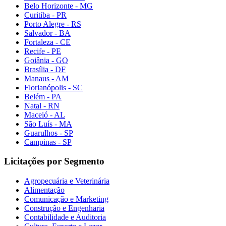
Belo Horizonte - MG
Curitiba - PR
Porto Alegre - RS
Salvador - BA
Fortaleza - CE
Recife - PE
Goiânia - GO
Brasília - DF
Manaus - AM
Florianópolis - SC
Belém - PA
Natal - RN
Maceió - AL
São Luís - MA
Guarulhos - SP
Campinas - SP
Licitações por Segmento
Agropecuária e Veterinária
Alimentação
Comunicação e Marketing
Construção e Engenharia
Contabilidade e Auditoria