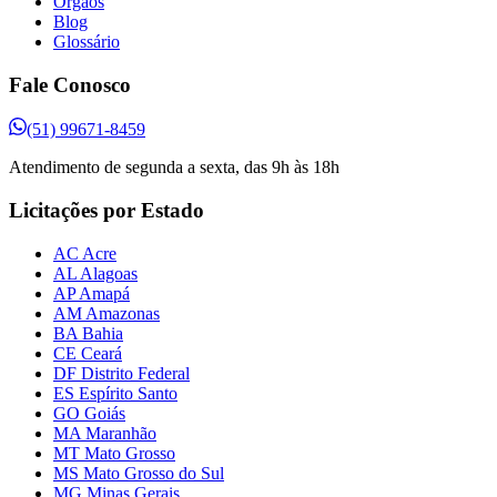
Órgãos
Blog
Glossário
Fale Conosco
(51) 99671-8459
Atendimento de segunda a sexta, das 9h às 18h
Licitações por Estado
AC Acre
AL Alagoas
AP Amapá
AM Amazonas
BA Bahia
CE Ceará
DF Distrito Federal
ES Espírito Santo
GO Goiás
MA Maranhão
MT Mato Grosso
MS Mato Grosso do Sul
MG Minas Gerais