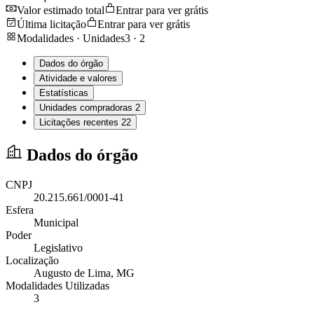
Valor estimado total
Entrar para ver grátis
Última licitação
Entrar para ver grátis
Modalidades · Unidades
3
·
2
Dados do órgão
Atividade e valores
Estatísticas
Unidades compradoras
2
Licitações recentes
22
Dados do órgão
CNPJ
20.215.661/0001-41
Esfera
Municipal
Poder
Legislativo
Localização
Augusto de Lima
, MG
Modalidades Utilizadas
3