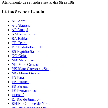
Atendimento de segunda a sexta, das 9h às 18h
Licitações por Estado
AC Acre
AL Alagoas
AP Amapá
AM Amazonas
BA Bahia
CE Ceará
DF Distrito Federal
ES Espírito Santo
GO Goiás
MA Maranhão
MT Mato Grosso
MS Mato Grosso do Sul
MG Minas Gerais
PA Pará
PB Paraíba
PR Paraná
PE Pernambuco
PI Piauí
RJ Rio de Janeiro
RN Rio Grande do Norte
RS Rio Grande do Sul