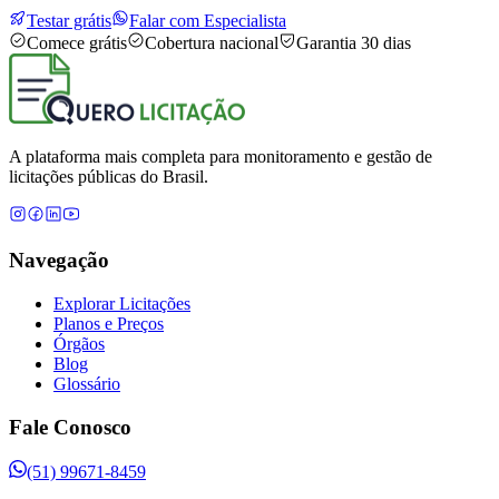
Testar grátis
Falar com Especialista
Comece grátis
Cobertura nacional
Garantia 30 dias
A plataforma mais completa para monitoramento e gestão de
licitações públicas do Brasil.
Navegação
Explorar Licitações
Planos e Preços
Órgãos
Blog
Glossário
Fale Conosco
(51) 99671-8459