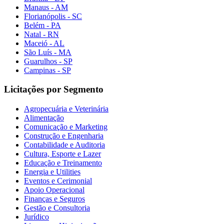
Manaus - AM
Florianópolis - SC
Belém - PA
Natal - RN
Maceió - AL
São Luís - MA
Guarulhos - SP
Campinas - SP
Licitações por Segmento
Agropecuária e Veterinária
Alimentação
Comunicação e Marketing
Construção e Engenharia
Contabilidade e Auditoria
Cultura, Esporte e Lazer
Educação e Treinamento
Energia e Utilities
Eventos e Cerimonial
Apoio Operacional
Finanças e Seguros
Gestão e Consultoria
Jurídico