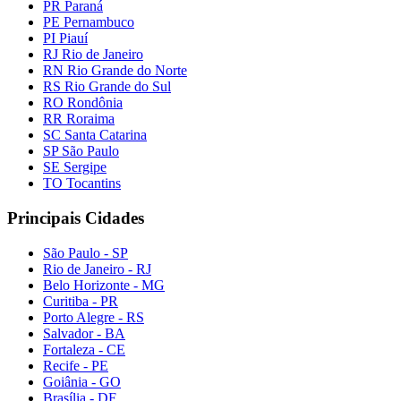
PR Paraná
PE Pernambuco
PI Piauí
RJ Rio de Janeiro
RN Rio Grande do Norte
RS Rio Grande do Sul
RO Rondônia
RR Roraima
SC Santa Catarina
SP São Paulo
SE Sergipe
TO Tocantins
Principais Cidades
São Paulo - SP
Rio de Janeiro - RJ
Belo Horizonte - MG
Curitiba - PR
Porto Alegre - RS
Salvador - BA
Fortaleza - CE
Recife - PE
Goiânia - GO
Brasília - DF