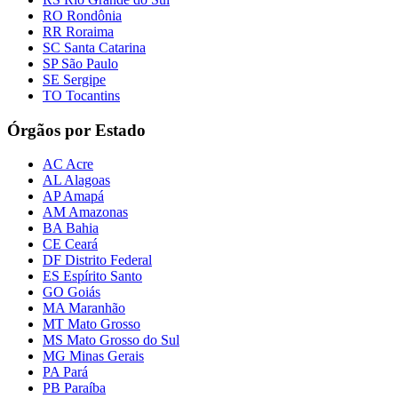
RO Rondônia
RR Roraima
SC Santa Catarina
SP São Paulo
SE Sergipe
TO Tocantins
Órgãos por Estado
AC Acre
AL Alagoas
AP Amapá
AM Amazonas
BA Bahia
CE Ceará
DF Distrito Federal
ES Espírito Santo
GO Goiás
MA Maranhão
MT Mato Grosso
MS Mato Grosso do Sul
MG Minas Gerais
PA Pará
PB Paraíba