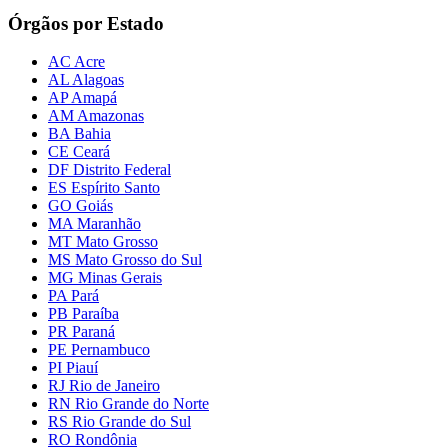
Órgãos por Estado
AC Acre
AL Alagoas
AP Amapá
AM Amazonas
BA Bahia
CE Ceará
DF Distrito Federal
ES Espírito Santo
GO Goiás
MA Maranhão
MT Mato Grosso
MS Mato Grosso do Sul
MG Minas Gerais
PA Pará
PB Paraíba
PR Paraná
PE Pernambuco
PI Piauí
RJ Rio de Janeiro
RN Rio Grande do Norte
RS Rio Grande do Sul
RO Rondônia