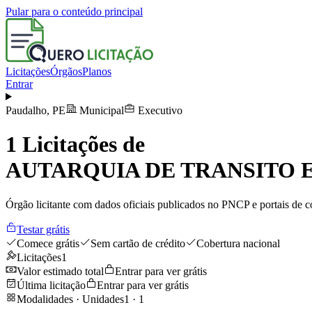
Pular para o conteúdo principal
Licitações
Órgãos
Planos
Entrar
Paudalho
,
PE
Municipal
Executivo
1
Licitações de
AUTARQUIA DE TRANSITO 
Órgão licitante com dados oficiais publicados no PNCP e portais de co
Testar grátis
Comece grátis
Sem cartão de crédito
Cobertura nacional
Licitações
1
Valor estimado total
Entrar para ver grátis
Última licitação
Entrar para ver grátis
Modalidades · Unidades
1
·
1