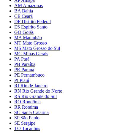
AP Amapá
AM Amazonas
BA Bahia
CE Ceará
DF Distrito Federal
ES Espírito Santo
GO Goiás
MA Maranhão
MT Mato Grosso
MS Mato Grosso do Sul
MG Minas Gerais
PA Pará
PB Paraíba
PR Paraná
PE Pernambuco
PI Piauí
RJ Rio de Janeiro
RN Rio Grande do Norte
RS Rio Grande do Sul
RO Rondônia
RR Roraima
SC Santa Catarina
SP São Paulo
SE Sergipe
TO Tocantins