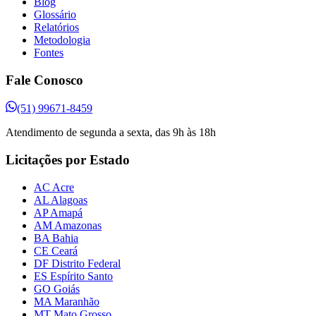
Blog
Glossário
Relatórios
Metodologia
Fontes
Fale Conosco
(51) 99671-8459
Atendimento de segunda a sexta, das 9h às 18h
Licitações por Estado
AC Acre
AL Alagoas
AP Amapá
AM Amazonas
BA Bahia
CE Ceará
DF Distrito Federal
ES Espírito Santo
GO Goiás
MA Maranhão
MT Mato Grosso