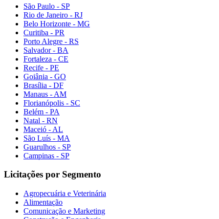
São Paulo - SP
Rio de Janeiro - RJ
Belo Horizonte - MG
Curitiba - PR
Porto Alegre - RS
Salvador - BA
Fortaleza - CE
Recife - PE
Goiânia - GO
Brasília - DF
Manaus - AM
Florianópolis - SC
Belém - PA
Natal - RN
Maceió - AL
São Luís - MA
Guarulhos - SP
Campinas - SP
Licitações por Segmento
Agropecuária e Veterinária
Alimentação
Comunicação e Marketing