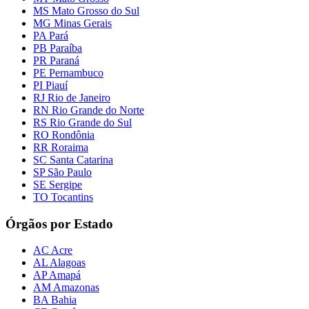
MS Mato Grosso do Sul
MG Minas Gerais
PA Pará
PB Paraíba
PR Paraná
PE Pernambuco
PI Piauí
RJ Rio de Janeiro
RN Rio Grande do Norte
RS Rio Grande do Sul
RO Rondônia
RR Roraima
SC Santa Catarina
SP São Paulo
SE Sergipe
TO Tocantins
Órgãos por Estado
AC Acre
AL Alagoas
AP Amapá
AM Amazonas
BA Bahia