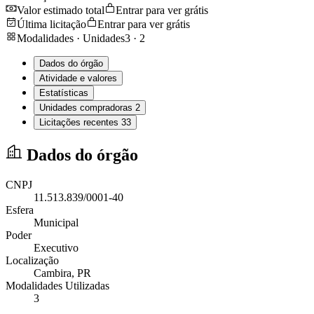
Valor estimado total
Entrar para ver grátis
Última licitação
Entrar para ver grátis
Modalidades · Unidades
3
·
2
Dados do órgão
Atividade e valores
Estatísticas
Unidades compradoras
2
Licitações recentes
33
Dados do órgão
CNPJ
11.513.839/0001-40
Esfera
Municipal
Poder
Executivo
Localização
Cambira
, PR
Modalidades Utilizadas
3