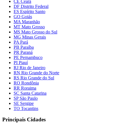
CE Ceará
DF Distrito Federal
ES Espírito Santo
GO Goiás
MA Maranhão
MT Mato Grosso
MS Mato Grosso do Sul
MG Minas Gerais
PA Pará
PB Paraíba
PR Paraná
PE Pernambuco
PI Piauí
RJ Rio de Janeiro
RN Rio Grande do Norte
RS Rio Grande do Sul
RO Rondônia
RR Roraima
SC Santa Catarina
SP São Paulo
SE Sergipe
TO Tocantins
Principais Cidades