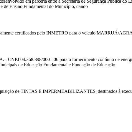
er desenvolvido em parceria entre a Secretaria de Segurança Pública do
ede de Ensino Fundamental do Município, dando
te certificados pelo INMETRO para o veículo MARRUÁ/AGRALE pe
CNPJ 04.368.898/0001-06 para o fornecimento contínuo de energia el
 Municipais de Educação Fundamental e Fundação de Educação.
isição de TINTAS E IMPERMEABILIZANTES, destinados à execução d