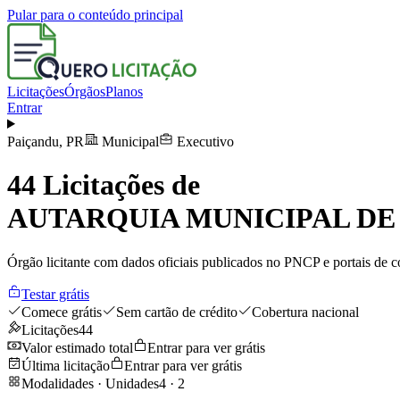
Pular para o conteúdo principal
Licitações
Órgãos
Planos
Entrar
Paiçandu
,
PR
Municipal
Executivo
44
Licitações de
AUTARQUIA MUNICIPAL DE
Órgão licitante com dados oficiais publicados no PNCP e portais de co
Testar grátis
Comece grátis
Sem cartão de crédito
Cobertura nacional
Licitações
44
Valor estimado total
Entrar para ver grátis
Última licitação
Entrar para ver grátis
Modalidades · Unidades
4
·
2