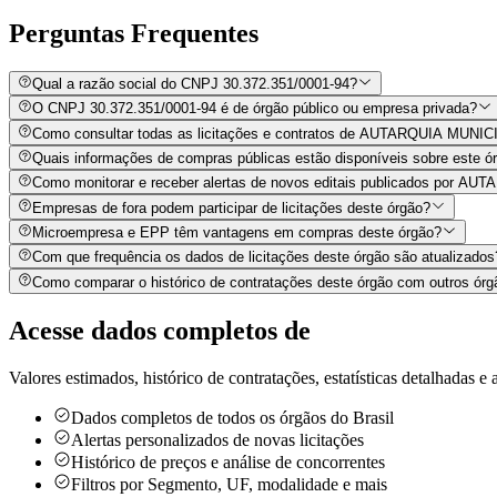
Perguntas
Frequentes
Qual a razão social do CNPJ 30.372.351/0001-94?
O CNPJ 30.372.351/0001-94 é de órgão público ou empresa privada?
Como consultar todas as licitações e contratos de AUTARQUIA MU
Quais informações de compras públicas estão disponíveis sobre este órg
Como monitorar e receber alertas de novos editais publicados p
Empresas de fora podem participar de licitações deste órgão?
Microempresa e EPP têm vantagens em compras deste órgão?
Com que frequência os dados de licitações deste órgão são atualizados
Como comparar o histórico de contratações deste órgão com outros órg
Acesse dados completos de
Valores estimados, histórico de contratações, estatísticas detalhadas e a
Dados completos de todos os órgãos do Brasil
Alertas personalizados de novas licitações
Histórico de preços e análise de concorrentes
Filtros por Segmento, UF, modalidade e mais