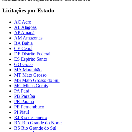
Licitações por Estado
AC Acre
AL Alagoas
AP Amapá
AM Amazonas
BA Bahia
CE Ceará
DF Distrito Federal
ES Espírito Santo
GO Goiás
MA Maranhão
MT Mato Grosso
MS Mato Grosso do Sul
MG Minas Gerais
PA Pará
PB Paraíba
PR Paraná
PE Pernambuco
PI Piauí
RJ Rio de Janeiro
RN Rio Grande do Norte
RS Rio Grande do Sul