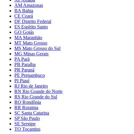
AM Amazonas
BA Bahia
CE Ceará
DF Distrito Federal
ES Espírito Santo
GO Goiás
MA Maranhão
MT Mato Grosso
MS Mato Grosso do Sul
MG Minas Gerais
PA Pará
PB Paraíba
PR Paraná
PE Pernambuco
PI Piauí
RJ Rio de Janeiro
RN Rio Grande do Norte
RS Rio Grande do Sul
RO Rondônia
RR Roraima
SC Santa Catarina
SP São Paulo
SE Sergipe
TO Tocantins