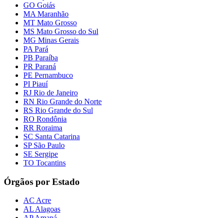
GO Goiás
MA Maranhão
MT Mato Grosso
MS Mato Grosso do Sul
MG Minas Gerais
PA Pará
PB Paraíba
PR Paraná
PE Pernambuco
PI Piauí
RJ Rio de Janeiro
RN Rio Grande do Norte
RS Rio Grande do Sul
RO Rondônia
RR Roraima
SC Santa Catarina
SP São Paulo
SE Sergipe
TO Tocantins
Órgãos por Estado
AC Acre
AL Alagoas
AP Amapá