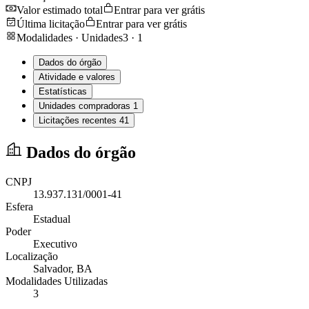
Valor estimado total
Entrar para ver grátis
Última licitação
Entrar para ver grátis
Modalidades · Unidades
3
·
1
Dados do órgão
Atividade e valores
Estatísticas
Unidades compradoras
1
Licitações recentes
41
Dados do órgão
CNPJ
13.937.131/0001-41
Esfera
Estadual
Poder
Executivo
Localização
Salvador
, BA
Modalidades Utilizadas
3