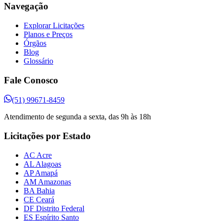
Navegação
Explorar Licitações
Planos e Preços
Órgãos
Blog
Glossário
Fale Conosco
(51) 99671-8459
Atendimento de segunda a sexta, das 9h às 18h
Licitações por Estado
AC Acre
AL Alagoas
AP Amapá
AM Amazonas
BA Bahia
CE Ceará
DF Distrito Federal
ES Espírito Santo