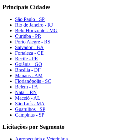
Principais Cidades
São Paulo - SP
Rio de Janeiro - RJ
Belo Horizonte - MG
Curitiba - PR
Porto Alegre - RS
Salvador - BA
Fortaleza - CE
Recife - PE
Goiânia - GO
Brasília - DF
Manaus - AM
Florianópolis - SC
Belém - PA
Natal - RN
Maceió - AL
São Luís - MA
Guarulhos - SP
Campinas - SP
Licitações por Segmento
Agropecuária e Veterinária