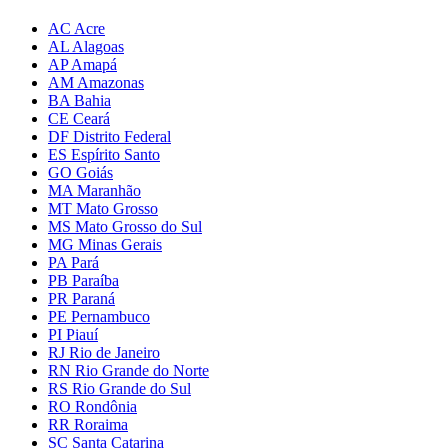
AC Acre
AL Alagoas
AP Amapá
AM Amazonas
BA Bahia
CE Ceará
DF Distrito Federal
ES Espírito Santo
GO Goiás
MA Maranhão
MT Mato Grosso
MS Mato Grosso do Sul
MG Minas Gerais
PA Pará
PB Paraíba
PR Paraná
PE Pernambuco
PI Piauí
RJ Rio de Janeiro
RN Rio Grande do Norte
RS Rio Grande do Sul
RO Rondônia
RR Roraima
SC Santa Catarina