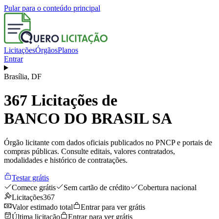
Pular para o conteúdo principal
Licitações
Órgãos
Planos
Entrar
Brasília
,
DF
367
Licitações de
BANCO DO BRASIL SA
Órgão licitante com dados oficiais publicados no PNCP e portais de
compras públicas. Consulte editais, valores contratados,
modalidades e histórico de contratações.
Testar grátis
Comece grátis
Sem cartão de crédito
Cobertura nacional
Licitações
367
Valor estimado total
Entrar para ver grátis
Última licitação
Entrar para ver grátis