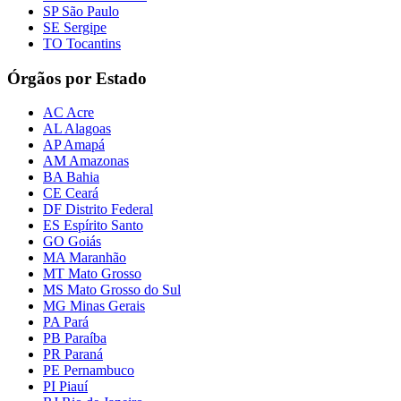
SP São Paulo
SE Sergipe
TO Tocantins
Órgãos por Estado
AC Acre
AL Alagoas
AP Amapá
AM Amazonas
BA Bahia
CE Ceará
DF Distrito Federal
ES Espírito Santo
GO Goiás
MA Maranhão
MT Mato Grosso
MS Mato Grosso do Sul
MG Minas Gerais
PA Pará
PB Paraíba
PR Paraná
PE Pernambuco
PI Piauí