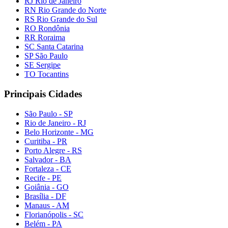
RJ Rio de Janeiro
RN Rio Grande do Norte
RS Rio Grande do Sul
RO Rondônia
RR Roraima
SC Santa Catarina
SP São Paulo
SE Sergipe
TO Tocantins
Principais Cidades
São Paulo - SP
Rio de Janeiro - RJ
Belo Horizonte - MG
Curitiba - PR
Porto Alegre - RS
Salvador - BA
Fortaleza - CE
Recife - PE
Goiânia - GO
Brasília - DF
Manaus - AM
Florianópolis - SC
Belém - PA