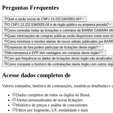
Perguntas
Frequentes
Qual a razão social do CNPJ 13.222.534/0001-04?
O CNPJ 13.222.534/0001-04 é de órgão público ou empresa privada?
Como consultar todas as licitações e contratos de BARRA CAMARA
Quais informações de compras públicas estão disponíveis sobre este órg
Como monitorar e receber alertas de novos editais publicados p
Empresas de fora podem participar de licitações deste órgão?
Microempresa e EPP têm vantagens em compras deste órgão?
Com que frequência os dados de licitações deste órgão são atualizados
Como comparar o histórico de contratações deste órgão com outros órg
Acesse dados completos de
Valores estimados, histórico de contratações, estatísticas detalhadas e a
Dados completos de todos os órgãos do Brasil
Alertas personalizados de novas licitações
Histórico de preços e análise de concorrentes
Filtros por Segmento, UF, modalidade e mais