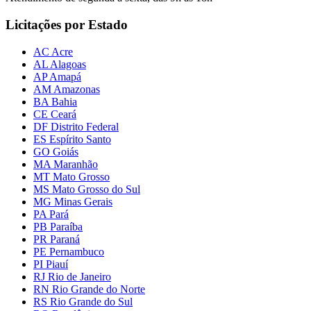
Licitações por Estado
AC Acre
AL Alagoas
AP Amapá
AM Amazonas
BA Bahia
CE Ceará
DF Distrito Federal
ES Espírito Santo
GO Goiás
MA Maranhão
MT Mato Grosso
MS Mato Grosso do Sul
MG Minas Gerais
PA Pará
PB Paraíba
PR Paraná
PE Pernambuco
PI Piauí
RJ Rio de Janeiro
RN Rio Grande do Norte
RS Rio Grande do Sul