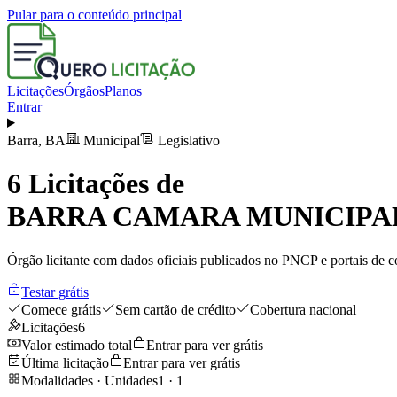
Pular para o conteúdo principal
Licitações
Órgãos
Planos
Entrar
Barra
,
BA
Municipal
Legislativo
6
Licitações de
BARRA CAMARA MUNICIPA
Órgão licitante com dados oficiais publicados no PNCP e portais de co
Testar grátis
Comece grátis
Sem cartão de crédito
Cobertura nacional
Licitações
6
Valor estimado total
Entrar para ver grátis
Última licitação
Entrar para ver grátis
Modalidades · Unidades
1
·
1