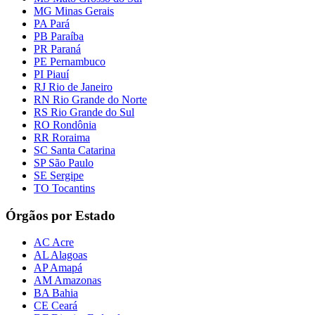
MG Minas Gerais
PA Pará
PB Paraíba
PR Paraná
PE Pernambuco
PI Piauí
RJ Rio de Janeiro
RN Rio Grande do Norte
RS Rio Grande do Sul
RO Rondônia
RR Roraima
SC Santa Catarina
SP São Paulo
SE Sergipe
TO Tocantins
Órgãos por Estado
AC Acre
AL Alagoas
AP Amapá
AM Amazonas
BA Bahia
CE Ceará