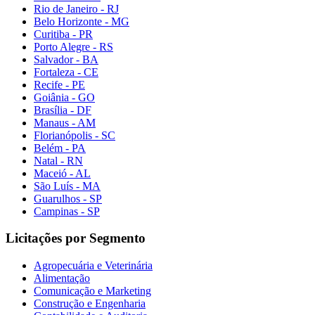
Rio de Janeiro - RJ
Belo Horizonte - MG
Curitiba - PR
Porto Alegre - RS
Salvador - BA
Fortaleza - CE
Recife - PE
Goiânia - GO
Brasília - DF
Manaus - AM
Florianópolis - SC
Belém - PA
Natal - RN
Maceió - AL
São Luís - MA
Guarulhos - SP
Campinas - SP
Licitações por Segmento
Agropecuária e Veterinária
Alimentação
Comunicação e Marketing
Construção e Engenharia