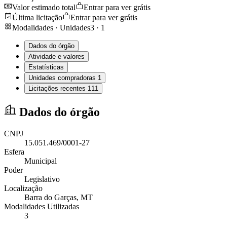
Valor estimado total
Entrar para ver grátis
Última licitação
Entrar para ver grátis
Modalidades · Unidades
3
·
1
Dados do órgão
Atividade e valores
Estatísticas
Unidades compradoras
1
Licitações recentes
111
Dados do órgão
CNPJ
15.051.469/0001-27
Esfera
Municipal
Poder
Legislativo
Localização
Barra do Garças
, MT
Modalidades Utilizadas
3