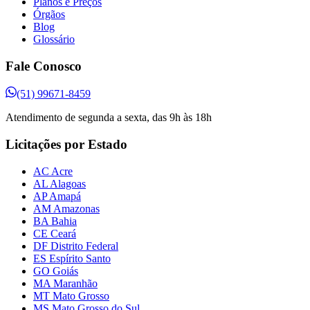
Planos e Preços
Órgãos
Blog
Glossário
Fale Conosco
(51) 99671-8459
Atendimento de segunda a sexta, das 9h às 18h
Licitações por Estado
AC Acre
AL Alagoas
AP Amapá
AM Amazonas
BA Bahia
CE Ceará
DF Distrito Federal
ES Espírito Santo
GO Goiás
MA Maranhão
MT Mato Grosso
MS Mato Grosso do Sul