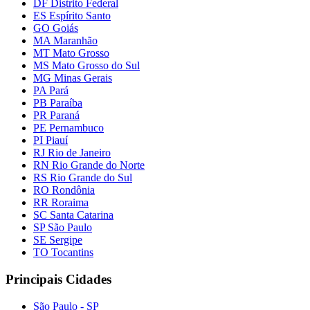
DF Distrito Federal
ES Espírito Santo
GO Goiás
MA Maranhão
MT Mato Grosso
MS Mato Grosso do Sul
MG Minas Gerais
PA Pará
PB Paraíba
PR Paraná
PE Pernambuco
PI Piauí
RJ Rio de Janeiro
RN Rio Grande do Norte
RS Rio Grande do Sul
RO Rondônia
RR Roraima
SC Santa Catarina
SP São Paulo
SE Sergipe
TO Tocantins
Principais Cidades
São Paulo - SP