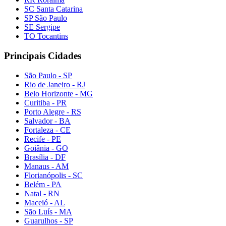
SC Santa Catarina
SP São Paulo
SE Sergipe
TO Tocantins
Principais Cidades
São Paulo - SP
Rio de Janeiro - RJ
Belo Horizonte - MG
Curitiba - PR
Porto Alegre - RS
Salvador - BA
Fortaleza - CE
Recife - PE
Goiânia - GO
Brasília - DF
Manaus - AM
Florianópolis - SC
Belém - PA
Natal - RN
Maceió - AL
São Luís - MA
Guarulhos - SP