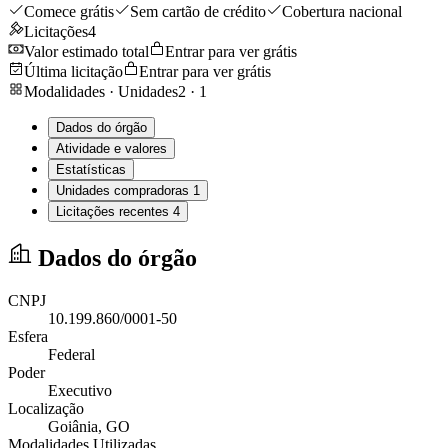
Comece grátis
Sem cartão de crédito
Cobertura nacional
Licitações
4
Valor estimado total
Entrar para ver grátis
Última licitação
Entrar para ver grátis
Modalidades · Unidades
2
·
1
Dados do órgão
Atividade e valores
Estatísticas
Unidades compradoras
1
Licitações recentes
4
Dados do órgão
CNPJ
10.199.860/0001-50
Esfera
Federal
Poder
Executivo
Localização
Goiânia
, GO
Modalidades Utilizadas