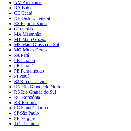
AM Amazonas
BA Bahia
CE Ceará
DF Distrito Federal
ES Espírito Santo
GO Goiás
MA Maranhão
MT Mato Grosso
MS Mato Grosso do Sul
MG Minas Gerais
PA Pará
PB Paraíba
PR Paraná
PE Pernambuco
PI Piauí
RJ Rio de Janeiro
RN Rio Grande do Norte
RS Rio Grande do Sul
RO Rondônia
RR Roraima
SC Santa Catarina
SP São Paulo
SE Sergipe
TO Tocantins