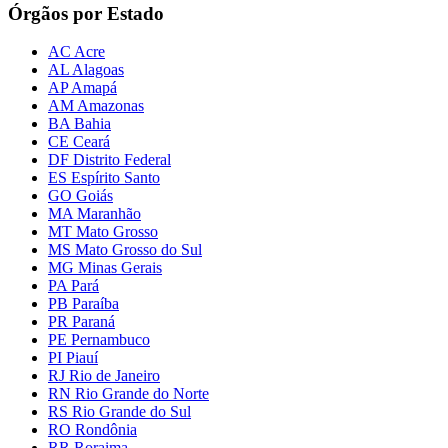
Órgãos por Estado
AC Acre
AL Alagoas
AP Amapá
AM Amazonas
BA Bahia
CE Ceará
DF Distrito Federal
ES Espírito Santo
GO Goiás
MA Maranhão
MT Mato Grosso
MS Mato Grosso do Sul
MG Minas Gerais
PA Pará
PB Paraíba
PR Paraná
PE Pernambuco
PI Piauí
RJ Rio de Janeiro
RN Rio Grande do Norte
RS Rio Grande do Sul
RO Rondônia
RR Roraima