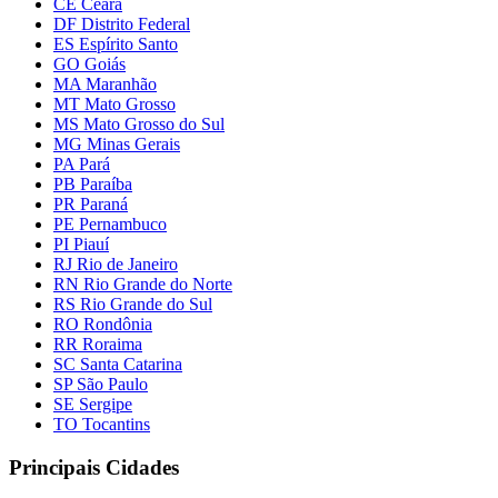
CE Ceará
DF Distrito Federal
ES Espírito Santo
GO Goiás
MA Maranhão
MT Mato Grosso
MS Mato Grosso do Sul
MG Minas Gerais
PA Pará
PB Paraíba
PR Paraná
PE Pernambuco
PI Piauí
RJ Rio de Janeiro
RN Rio Grande do Norte
RS Rio Grande do Sul
RO Rondônia
RR Roraima
SC Santa Catarina
SP São Paulo
SE Sergipe
TO Tocantins
Principais Cidades