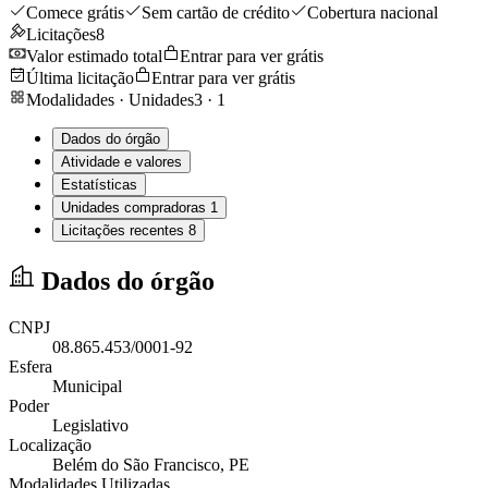
Comece grátis
Sem cartão de crédito
Cobertura nacional
Licitações
8
Valor estimado total
Entrar para ver grátis
Última licitação
Entrar para ver grátis
Modalidades · Unidades
3
·
1
Dados do órgão
Atividade e valores
Estatísticas
Unidades compradoras
1
Licitações recentes
8
Dados do órgão
CNPJ
08.865.453/0001-92
Esfera
Municipal
Poder
Legislativo
Localização
Belém do São Francisco
, PE
Modalidades Utilizadas