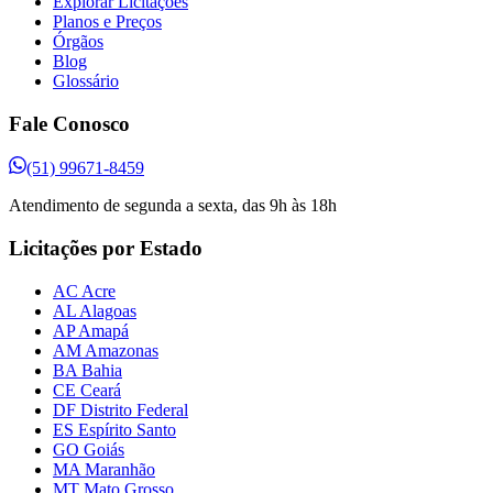
Explorar Licitações
Planos e Preços
Órgãos
Blog
Glossário
Fale Conosco
(51) 99671-8459
Atendimento de segunda a sexta, das 9h às 18h
Licitações por Estado
AC Acre
AL Alagoas
AP Amapá
AM Amazonas
BA Bahia
CE Ceará
DF Distrito Federal
ES Espírito Santo
GO Goiás
MA Maranhão
MT Mato Grosso