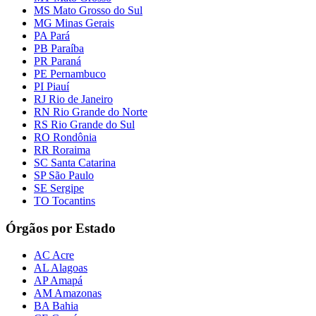
MS Mato Grosso do Sul
MG Minas Gerais
PA Pará
PB Paraíba
PR Paraná
PE Pernambuco
PI Piauí
RJ Rio de Janeiro
RN Rio Grande do Norte
RS Rio Grande do Sul
RO Rondônia
RR Roraima
SC Santa Catarina
SP São Paulo
SE Sergipe
TO Tocantins
Órgãos por Estado
AC Acre
AL Alagoas
AP Amapá
AM Amazonas
BA Bahia