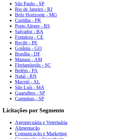
São Paulo - SP
Rio de Janeiro - RJ
Belo Horizonte - MG
Curitiba - PR
Porto Alegre - RS
Salvador - BA
Fortaleza - CE
Recife - PE
Goiânia - GO
Brasília - DF
Manaus - AM
Florianópolis - SC
Belém - PA
Natal - RN
Maceió - AL
São Luís - MA
Guarulhos - SP
Campinas - SP
Licitações por Segmento
Agropecuária e Veterinária
Alimentação
Comunicação e Marketing