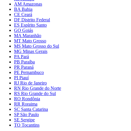
AM Amazonas
BA Bahia
CE Ceará
DF Distrito Federal
ES Espírito Santo
GO Goiás
MA Maranhão
MT Mato Grosso
MS Mato Grosso do Sul
MG Minas Gerais
PA Pará
PB Paraíba
PR Paraná
PE Pernambuco
PI Piauí
RJ Rio de Janeiro
RN Rio Grande do Norte
RS Rio Grande do Sul
RO Rondônia
RR Roraima
SC Santa Catarina
SP São Paulo
SE Sergipe
TO Tocantins