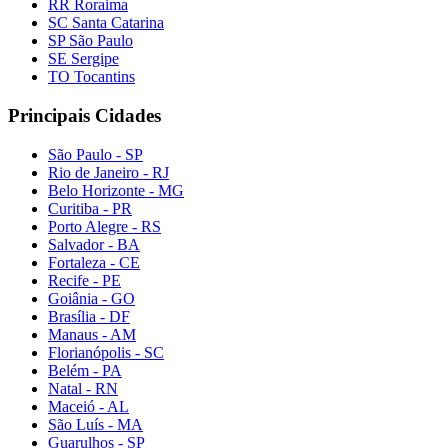
RR Roraima
SC Santa Catarina
SP São Paulo
SE Sergipe
TO Tocantins
Principais Cidades
São Paulo - SP
Rio de Janeiro - RJ
Belo Horizonte - MG
Curitiba - PR
Porto Alegre - RS
Salvador - BA
Fortaleza - CE
Recife - PE
Goiânia - GO
Brasília - DF
Manaus - AM
Florianópolis - SC
Belém - PA
Natal - RN
Maceió - AL
São Luís - MA
Guarulhos - SP