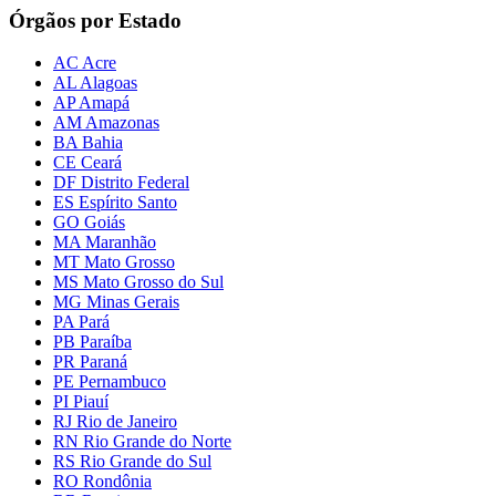
Órgãos por Estado
AC Acre
AL Alagoas
AP Amapá
AM Amazonas
BA Bahia
CE Ceará
DF Distrito Federal
ES Espírito Santo
GO Goiás
MA Maranhão
MT Mato Grosso
MS Mato Grosso do Sul
MG Minas Gerais
PA Pará
PB Paraíba
PR Paraná
PE Pernambuco
PI Piauí
RJ Rio de Janeiro
RN Rio Grande do Norte
RS Rio Grande do Sul
RO Rondônia