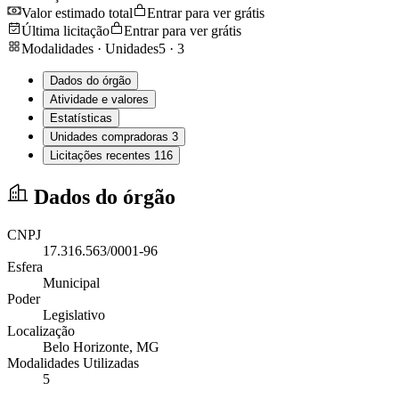
Valor estimado total
Entrar para ver grátis
Última licitação
Entrar para ver grátis
Modalidades · Unidades
5
·
3
Dados do órgão
Atividade e valores
Estatísticas
Unidades compradoras
3
Licitações recentes
116
Dados do órgão
CNPJ
17.316.563/0001-96
Esfera
Municipal
Poder
Legislativo
Localização
Belo Horizonte
, MG
Modalidades Utilizadas
5