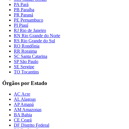
PA Pará
PB Paraíba
PR Paraná
PE Pernambuco
PI Piauí
RJ Rio de Janeiro
RN Rio Grande do Norte
RS Rio Grande do Sul
RO Rondônia
RR Roraima
SC Santa Catarina
SP São Paulo
SE Sergipe
TO Tocantins
Órgãos por Estado
AC Acre
AL Alagoas
AP Amapá
AM Amazonas
BA Bahia
CE Ceará
DF Distrito Federal