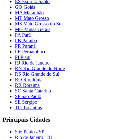
ES Espírito Santo
GO Goiás
MA Maranhão
MT Mato Grosso
MS Mato Grosso do Sul
MG Minas Gerais
PA Pará
PB Paraíba
PR Paraná
PE Pernambuco
PI Piauí
RJ Rio de Janeiro
RN Rio Grande do Norte
RS Rio Grande do Sul
RO Rondônia
RR Roraima
SC Santa Catarina
SP São Paulo
SE Sergipe
TO Tocantins
Principais Cidades
São Paulo - SP
Rio de Janeiro - RJ