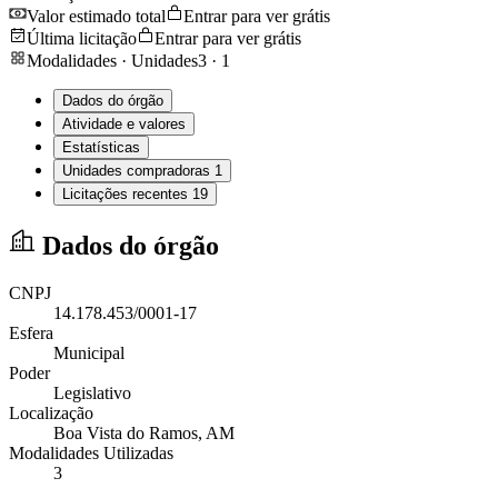
Valor estimado total
Entrar para ver grátis
Última licitação
Entrar para ver grátis
Modalidades · Unidades
3
·
1
Dados do órgão
Atividade e valores
Estatísticas
Unidades compradoras
1
Licitações recentes
19
Dados do órgão
CNPJ
14.178.453/0001-17
Esfera
Municipal
Poder
Legislativo
Localização
Boa Vista do Ramos
, AM
Modalidades Utilizadas
3