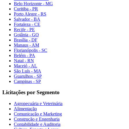
Belo Horizonte - MG
Curitiba - PR
Porto Alegre - RS
Salvador - BA
Fortaleza - CE
Recife - PE
Goiânia - GO
Brasília - DF
Manaus - AM
Florianópolis - SC
Belém - PA
Natal - RN
Maceió - AL
São Luís - MA
Guarulhos - SP
Campinas - SP
Licitações por Segmento
Agropecuária e Veterinária
Alimentação
Comunicação e Marketing
Construção e Engenharia
Contabilidade e Auditoria