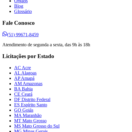
Órgãos
Blog
Glossário
Fale Conosco
(51) 99671-8459
Atendimento de segunda a sexta, das 9h às 18h
Licitações por Estado
AC Acre
AL Alagoas
AP Amapá
AM Amazonas
BA Bahia
CE Ceará
DF Distrito Federal
ES Espírito Santo
GO Goiás
MA Maranhão
MT Mato Grosso
MS Mato Grosso do Sul
MG Minas Gerais