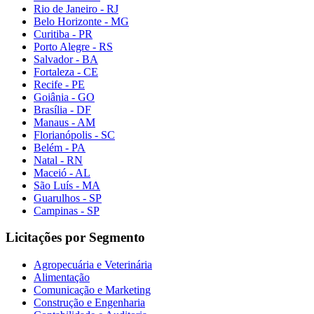
Rio de Janeiro - RJ
Belo Horizonte - MG
Curitiba - PR
Porto Alegre - RS
Salvador - BA
Fortaleza - CE
Recife - PE
Goiânia - GO
Brasília - DF
Manaus - AM
Florianópolis - SC
Belém - PA
Natal - RN
Maceió - AL
São Luís - MA
Guarulhos - SP
Campinas - SP
Licitações por Segmento
Agropecuária e Veterinária
Alimentação
Comunicação e Marketing
Construção e Engenharia