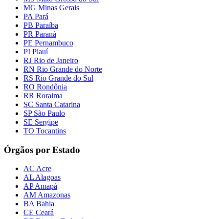
MG Minas Gerais
PA Pará
PB Paraíba
PR Paraná
PE Pernambuco
PI Piauí
RJ Rio de Janeiro
RN Rio Grande do Norte
RS Rio Grande do Sul
RO Rondônia
RR Roraima
SC Santa Catarina
SP São Paulo
SE Sergipe
TO Tocantins
Órgãos por Estado
AC Acre
AL Alagoas
AP Amapá
AM Amazonas
BA Bahia
CE Ceará