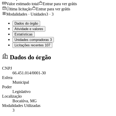
Valor estimado total
Entrar para ver grátis
Última licitação
Entrar para ver grátis
Modalidades · Unidades
3
·
3
Dados do órgão
Atividade e valores
Estatísticas
Unidades compradoras
3
Licitações recentes
107
Dados do órgão
CNPJ
66.451.014/0001-30
Esfera
Municipal
Poder
Legislativo
Localização
Bocaiúva
, MG
Modalidades Utilizadas
3