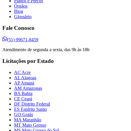
Planos e Preços
Órgãos
Blog
Glossário
Fale Conosco
(51) 99671-8459
Atendimento de segunda a sexta, das 9h às 18h
Licitações por Estado
AC Acre
AL Alagoas
AP Amapá
AM Amazonas
BA Bahia
CE Ceará
DF Distrito Federal
ES Espírito Santo
GO Goiás
MA Maranhão
MT Mato Grosso
MS Mato Grosso do Sul