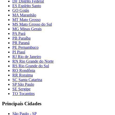
DF Distrito Federal
ES Espírito Santo
GO Goiás
MA Maranhão
MT Mato Grosso
MS Mato Grosso do Sul
MG Minas Gerais
PA Pará
PB Paraíba
PR Paraná
PE Pernambuco
PI Piauí
RJ Rio de Janeiro
RN Rio Grande do Norte
RS Rio Grande do Sul
RO Rondônia
RR Roraima
SC Santa Catarina
SP São Paulo
SE Sergipe
TO Tocantins
Principais Cidades
São Paulo - SP