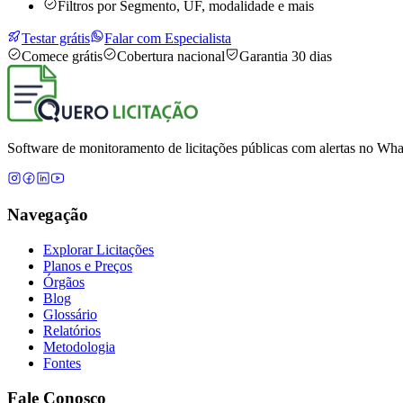
Filtros por Segmento, UF, modalidade e mais
Testar grátis
Falar com Especialista
Comece grátis
Cobertura nacional
Garantia 30 dias
Software de monitoramento de licitações públicas com alertas no What
Navegação
Explorar Licitações
Planos e Preços
Órgãos
Blog
Glossário
Relatórios
Metodologia
Fontes
Fale Conosco