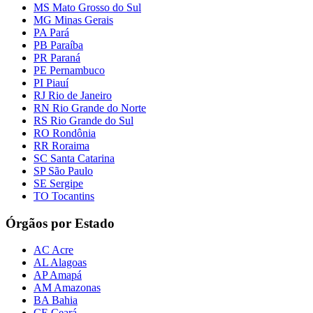
MS Mato Grosso do Sul
MG Minas Gerais
PA Pará
PB Paraíba
PR Paraná
PE Pernambuco
PI Piauí
RJ Rio de Janeiro
RN Rio Grande do Norte
RS Rio Grande do Sul
RO Rondônia
RR Roraima
SC Santa Catarina
SP São Paulo
SE Sergipe
TO Tocantins
Órgãos por Estado
AC Acre
AL Alagoas
AP Amapá
AM Amazonas
BA Bahia
CE Ceará