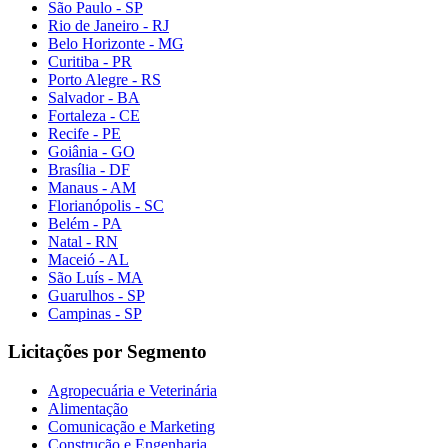
São Paulo - SP
Rio de Janeiro - RJ
Belo Horizonte - MG
Curitiba - PR
Porto Alegre - RS
Salvador - BA
Fortaleza - CE
Recife - PE
Goiânia - GO
Brasília - DF
Manaus - AM
Florianópolis - SC
Belém - PA
Natal - RN
Maceió - AL
São Luís - MA
Guarulhos - SP
Campinas - SP
Licitações por Segmento
Agropecuária e Veterinária
Alimentação
Comunicação e Marketing
Construção e Engenharia