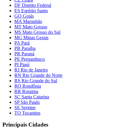
DF Distrito Federal
ES Espírito Santo
GO Goiás
MA Maranhão
MT Mato Grosso
MS Mato Grosso do Sul
MG Minas Gerais
PA Pará
PB Paraíba
PR Paraná
PE Pernambuco
PI Piauí
RJ Rio de Janeiro
RN Rio Grande do Norte
RS Rio Grande do Sul
RO Rondônia
RR Roraima
SC Santa Catarina
SP São Paulo
SE Sergipe
TO Tocantins
Principais Cidades