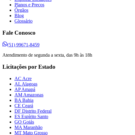
Planos e Preços
Órgãos
Blog
Glossário
Fale Conosco
(51) 99671-8459
Atendimento de segunda a sexta, das 9h às 18h
Licitações por Estado
AC Acre
AL Alagoas
AP Amapá
AM Amazonas
BA Bahia
CE Ceará
DF Distrito Federal
ES Espírito Santo
GO Goiás
MA Maranhão
MT Mato Grosso