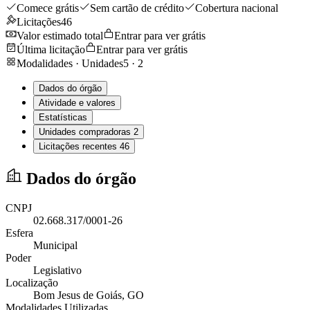
Comece grátis
Sem cartão de crédito
Cobertura nacional
Licitações
46
Valor estimado total
Entrar para ver grátis
Última licitação
Entrar para ver grátis
Modalidades · Unidades
5
·
2
Dados do órgão
Atividade e valores
Estatísticas
Unidades compradoras
2
Licitações recentes
46
Dados do órgão
CNPJ
02.668.317/0001-26
Esfera
Municipal
Poder
Legislativo
Localização
Bom Jesus de Goiás
, GO
Modalidades Utilizadas