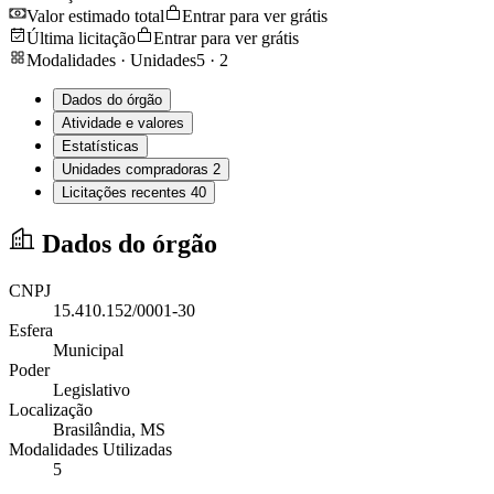
Valor estimado total
Entrar para ver grátis
Última licitação
Entrar para ver grátis
Modalidades · Unidades
5
·
2
Dados do órgão
Atividade e valores
Estatísticas
Unidades compradoras
2
Licitações recentes
40
Dados do órgão
CNPJ
15.410.152/0001-30
Esfera
Municipal
Poder
Legislativo
Localização
Brasilândia
, MS
Modalidades Utilizadas
5