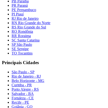
PB Paraíba
PR Paraná
PE Pernambuco
PI Piauí
RJ Rio de Janeiro
RN Rio Grande do Norte
RS Rio Grande do Sul
RO Rondônia
RR Roraima
SC Santa Catarina
SP São Paulo
SE Sergipe
TO Tocantins
Principais Cidades
São Paulo - SP
Rio de Janeiro - RJ
Belo Horizonte - MG
Curitiba - PR
Porto Alegre - RS
Salvador - BA
Fortaleza - CE
Recife - PE
Goiânia - GO