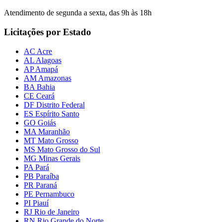
Atendimento de segunda a sexta, das 9h às 18h
Licitações por Estado
AC Acre
AL Alagoas
AP Amapá
AM Amazonas
BA Bahia
CE Ceará
DF Distrito Federal
ES Espírito Santo
GO Goiás
MA Maranhão
MT Mato Grosso
MS Mato Grosso do Sul
MG Minas Gerais
PA Pará
PB Paraíba
PR Paraná
PE Pernambuco
PI Piauí
RJ Rio de Janeiro
RN Rio Grande do Norte