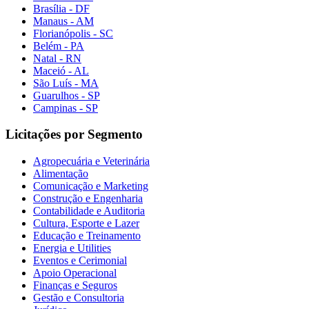
Brasília - DF
Manaus - AM
Florianópolis - SC
Belém - PA
Natal - RN
Maceió - AL
São Luís - MA
Guarulhos - SP
Campinas - SP
Licitações por Segmento
Agropecuária e Veterinária
Alimentação
Comunicação e Marketing
Construção e Engenharia
Contabilidade e Auditoria
Cultura, Esporte e Lazer
Educação e Treinamento
Energia e Utilities
Eventos e Cerimonial
Apoio Operacional
Finanças e Seguros
Gestão e Consultoria