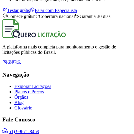
Testar grátis
Falar com Especialista
Comece grátis
Cobertura nacional
Garantia 30 dias
A plataforma mais completa para monitoramento e gestão de
licitações públicas do Brasil.
Navegação
Explorar Licitações
Planos e Preços
Órgãos
Blog
Glossário
Fale Conosco
(51) 99671-8459