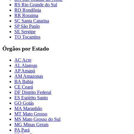
RS Rio Grande do Sul
RO Rondônia
RR Roraima
SC Santa Catarina
SP São Paulo
SE Sergipe
TO Tocantins
Órgãos por Estado
AC Acre
AL Alagoas
AP Amapá
AM Amazonas
BA Bahia
CE Ceará
DF Distrito Federal
ES Espírito Santo
GO Goiás
MA Maranhão
MT Mato Grosso
MS Mato Grosso do Sul
MG Minas Gerais
PA Pará