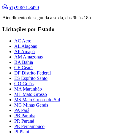
(51) 99671-8459
Atendimento de segunda a sexta, das 9h às 18h
Licitações por Estado
AC Acre
AL Alagoas
AP Amapá
AM Amazonas
BA Bahia
CE Ceará
DF Distrito Federal
ES Espírito Santo
GO Goiás
MA Maranhão
MT Mato Grosso
MS Mato Grosso do Sul
MG Minas Gerais
PA Pará
PB Paraíba
PR Paraná
PE Pernambuco
PI Piauí