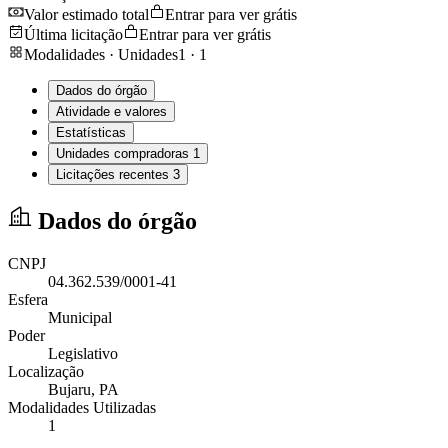
Valor estimado total
Entrar para ver grátis
Última licitação
Entrar para ver grátis
Modalidades · Unidades
1
·
1
Dados do órgão
Atividade e valores
Estatísticas
Unidades compradoras
1
Licitações recentes
3
Dados do órgão
CNPJ
04.362.539/0001-41
Esfera
Municipal
Poder
Legislativo
Localização
Bujaru
, PA
Modalidades Utilizadas
1