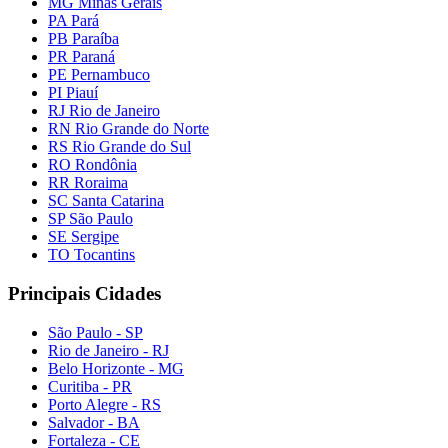
MG Minas Gerais
PA Pará
PB Paraíba
PR Paraná
PE Pernambuco
PI Piauí
RJ Rio de Janeiro
RN Rio Grande do Norte
RS Rio Grande do Sul
RO Rondônia
RR Roraima
SC Santa Catarina
SP São Paulo
SE Sergipe
TO Tocantins
Principais Cidades
São Paulo - SP
Rio de Janeiro - RJ
Belo Horizonte - MG
Curitiba - PR
Porto Alegre - RS
Salvador - BA
Fortaleza - CE