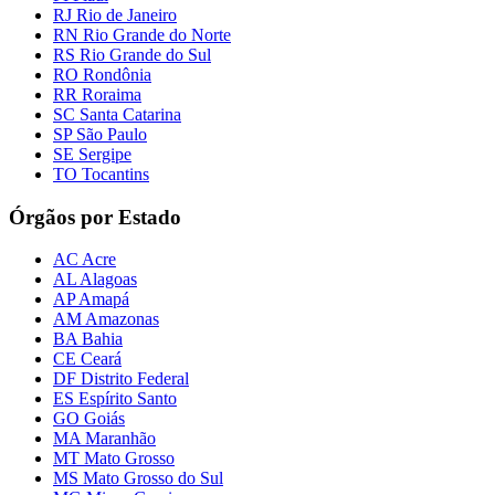
RJ Rio de Janeiro
RN Rio Grande do Norte
RS Rio Grande do Sul
RO Rondônia
RR Roraima
SC Santa Catarina
SP São Paulo
SE Sergipe
TO Tocantins
Órgãos por Estado
AC Acre
AL Alagoas
AP Amapá
AM Amazonas
BA Bahia
CE Ceará
DF Distrito Federal
ES Espírito Santo
GO Goiás
MA Maranhão
MT Mato Grosso
MS Mato Grosso do Sul