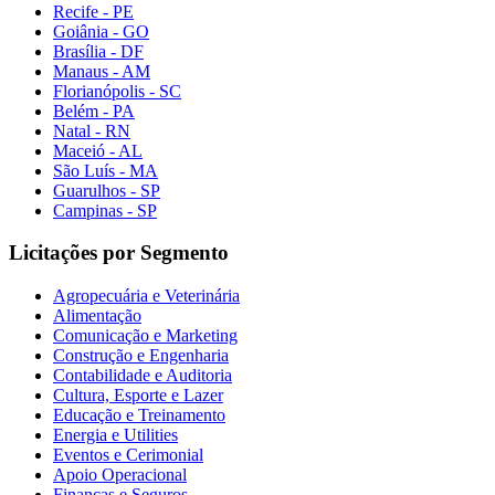
Recife - PE
Goiânia - GO
Brasília - DF
Manaus - AM
Florianópolis - SC
Belém - PA
Natal - RN
Maceió - AL
São Luís - MA
Guarulhos - SP
Campinas - SP
Licitações por Segmento
Agropecuária e Veterinária
Alimentação
Comunicação e Marketing
Construção e Engenharia
Contabilidade e Auditoria
Cultura, Esporte e Lazer
Educação e Treinamento
Energia e Utilities
Eventos e Cerimonial
Apoio Operacional
Finanças e Seguros