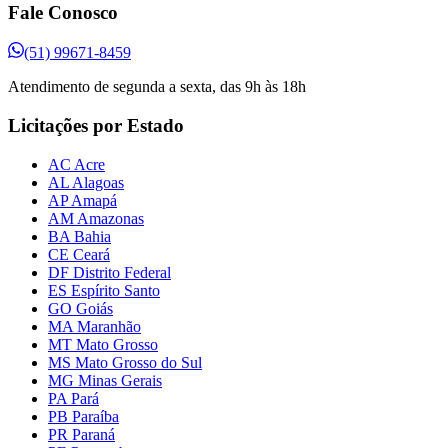
Fale Conosco
(51) 99671-8459
Atendimento de segunda a sexta, das 9h às 18h
Licitações por Estado
AC Acre
AL Alagoas
AP Amapá
AM Amazonas
BA Bahia
CE Ceará
DF Distrito Federal
ES Espírito Santo
GO Goiás
MA Maranhão
MT Mato Grosso
MS Mato Grosso do Sul
MG Minas Gerais
PA Pará
PB Paraíba
PR Paraná