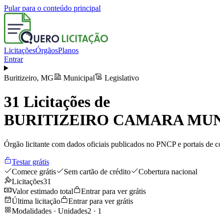
Pular para o conteúdo principal
Licitações
Órgãos
Planos
Entrar
Buritizeiro
,
MG
Municipal
Legislativo
31
Licitações de
BURITIZEIRO CAMARA MUN
Órgão licitante com dados oficiais publicados no PNCP e portais de co
Testar grátis
Comece grátis
Sem cartão de crédito
Cobertura nacional
Licitações
31
Valor estimado total
Entrar para ver grátis
Última licitação
Entrar para ver grátis
Modalidades · Unidades
2
·
1