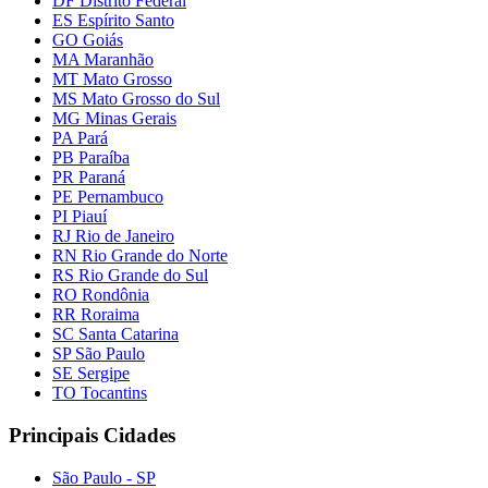
DF Distrito Federal
ES Espírito Santo
GO Goiás
MA Maranhão
MT Mato Grosso
MS Mato Grosso do Sul
MG Minas Gerais
PA Pará
PB Paraíba
PR Paraná
PE Pernambuco
PI Piauí
RJ Rio de Janeiro
RN Rio Grande do Norte
RS Rio Grande do Sul
RO Rondônia
RR Roraima
SC Santa Catarina
SP São Paulo
SE Sergipe
TO Tocantins
Principais Cidades
São Paulo - SP