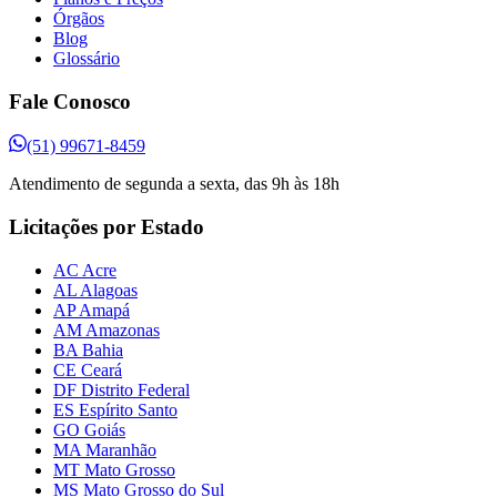
Órgãos
Blog
Glossário
Fale Conosco
(51) 99671-8459
Atendimento de segunda a sexta, das 9h às 18h
Licitações por Estado
AC Acre
AL Alagoas
AP Amapá
AM Amazonas
BA Bahia
CE Ceará
DF Distrito Federal
ES Espírito Santo
GO Goiás
MA Maranhão
MT Mato Grosso
MS Mato Grosso do Sul