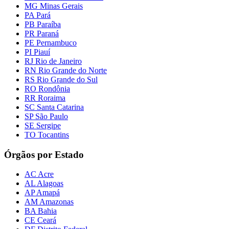
MG Minas Gerais
PA Pará
PB Paraíba
PR Paraná
PE Pernambuco
PI Piauí
RJ Rio de Janeiro
RN Rio Grande do Norte
RS Rio Grande do Sul
RO Rondônia
RR Roraima
SC Santa Catarina
SP São Paulo
SE Sergipe
TO Tocantins
Órgãos por Estado
AC Acre
AL Alagoas
AP Amapá
AM Amazonas
BA Bahia
CE Ceará