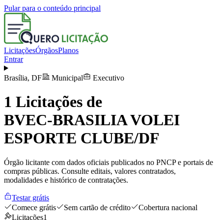
Pular para o conteúdo principal
Licitações
Órgãos
Planos
Entrar
Brasília
,
DF
Municipal
Executivo
1
Licitações de
BVEC-BRASILIA VOLEI
ESPORTE CLUBE/DF
Órgão licitante com dados oficiais publicados no PNCP e portais de
compras públicas. Consulte editais, valores contratados,
modalidades e histórico de contratações.
Testar grátis
Comece grátis
Sem cartão de crédito
Cobertura nacional
Licitações
1