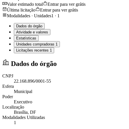
Valor estimado total
Entrar para ver grátis
Última licitação
Entrar para ver grátis
Modalidades · Unidades
1
·
1
Dados do órgão
Atividade e valores
Estatísticas
Unidades compradoras
1
Licitações recentes
1
Dados do órgão
CNPJ
22.168.896/0001-55
Esfera
Municipal
Poder
Executivo
Localização
Brasília
, DF
Modalidades Utilizadas
1