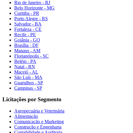
Rio de Janeiro - RJ
Belo Horizonte - MG
Curitiba - PR
Porto Alegre - RS
Salvador - BA
Fortaleza - CE
Recife - PE
Goiânia - GO
Brasília - DF
Manaus - AM
Florianópolis - SC
Belém - PA
Natal - RN
Maceió - AL
São Luís - MA
Guarulhos - SP
Campinas - SP
Licitações por Segmento
Agropecuária e Veterinária
Alimentação
Comunicação e Marketing
Construção e Engenharia
Contabilidade e Auditoria