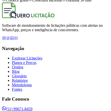
Comece grátis
Cobertura nacional
Garantia 30 dias
Software de monitoramento de licitações públicas com alertas no
WhatsApp, preços e inteligência de concorrentes.
Navegação
Explorar Licitações
Planos e Preços
Órgãos
Blog
Glossário
Relatórios
Metodologia
Fontes
Fale Conosco
(51) 99671-8459