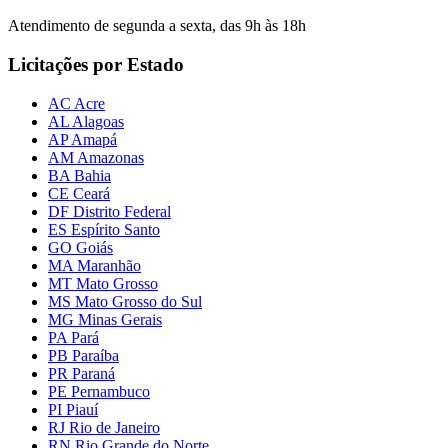
Atendimento de segunda a sexta, das 9h às 18h
Licitações por Estado
AC Acre
AL Alagoas
AP Amapá
AM Amazonas
BA Bahia
CE Ceará
DF Distrito Federal
ES Espírito Santo
GO Goiás
MA Maranhão
MT Mato Grosso
MS Mato Grosso do Sul
MG Minas Gerais
PA Pará
PB Paraíba
PR Paraná
PE Pernambuco
PI Piauí
RJ Rio de Janeiro
RN Rio Grande do Norte