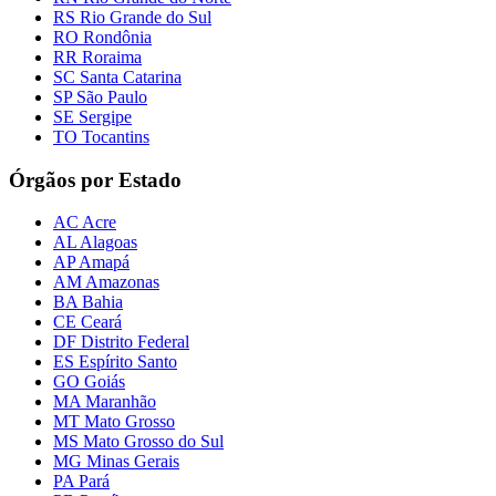
RS Rio Grande do Sul
RO Rondônia
RR Roraima
SC Santa Catarina
SP São Paulo
SE Sergipe
TO Tocantins
Órgãos por Estado
AC Acre
AL Alagoas
AP Amapá
AM Amazonas
BA Bahia
CE Ceará
DF Distrito Federal
ES Espírito Santo
GO Goiás
MA Maranhão
MT Mato Grosso
MS Mato Grosso do Sul
MG Minas Gerais
PA Pará