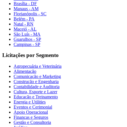
Brasília - DF
Manaus - AM
Florianópolis - SC
Belém - PA
Natal - RN
Maceió - AL
São Luís - MA
Guarulhos - SP
Campinas - SP
Licitações por Segmento
Agropecuária e Veterinária
Alimentação
Comunicação e Marketing
Construção e Engenharia
Contabilidade e Auditoria
Cultura, Esporte e Lazer
Educação e Treinamento
Energia e Utilities
Eventos e Cerimonial
Apoio Operacional
Finanças e Seguros
Gestão e Consultoria