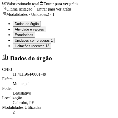
Valor estimado total
Entrar para ver grátis
Última licitação
Entrar para ver grátis
Modalidades · Unidades
2
·
1
Dados do órgão
Atividade e valores
Estatísticas
Unidades compradoras
1
Licitações recentes
13
Dados do órgão
CNPJ
11.411.964/0001-49
Esfera
Municipal
Poder
Legislativo
Localização
Cabrobó
, PE
Modalidades Utilizadas
2