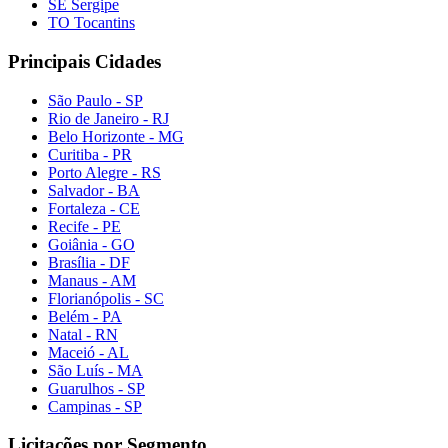
SE Sergipe
TO Tocantins
Principais Cidades
São Paulo - SP
Rio de Janeiro - RJ
Belo Horizonte - MG
Curitiba - PR
Porto Alegre - RS
Salvador - BA
Fortaleza - CE
Recife - PE
Goiânia - GO
Brasília - DF
Manaus - AM
Florianópolis - SC
Belém - PA
Natal - RN
Maceió - AL
São Luís - MA
Guarulhos - SP
Campinas - SP
Licitações por Segmento