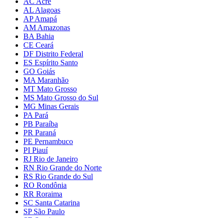
AC Acre
AL Alagoas
AP Amapá
AM Amazonas
BA Bahia
CE Ceará
DF Distrito Federal
ES Espírito Santo
GO Goiás
MA Maranhão
MT Mato Grosso
MS Mato Grosso do Sul
MG Minas Gerais
PA Pará
PB Paraíba
PR Paraná
PE Pernambuco
PI Piauí
RJ Rio de Janeiro
RN Rio Grande do Norte
RS Rio Grande do Sul
RO Rondônia
RR Roraima
SC Santa Catarina
SP São Paulo