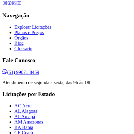
Navegação
Explorar Licitações
Planos e Preços
Órgãos
Blog
Glossário
Fale Conosco
(51) 99671-8459
Atendimento de segunda a sexta, das 9h às 18h
Licitações por Estado
AC Acre
AL Alagoas
AP Amapá
AM Amazonas
BA Bahia
CE Ceará