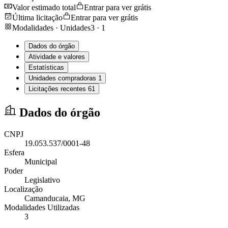
Valor estimado total
Entrar para ver grátis
Última licitação
Entrar para ver grátis
Modalidades · Unidades
3
·
1
Dados do órgão
Atividade e valores
Estatísticas
Unidades compradoras
1
Licitações recentes
61
Dados do órgão
CNPJ
19.053.537/0001-48
Esfera
Municipal
Poder
Legislativo
Localização
Camanducaia
, MG
Modalidades Utilizadas
3