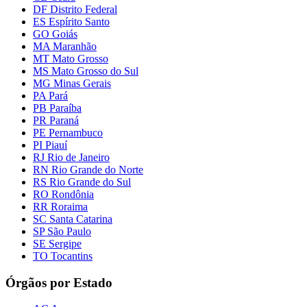
DF Distrito Federal
ES Espírito Santo
GO Goiás
MA Maranhão
MT Mato Grosso
MS Mato Grosso do Sul
MG Minas Gerais
PA Pará
PB Paraíba
PR Paraná
PE Pernambuco
PI Piauí
RJ Rio de Janeiro
RN Rio Grande do Norte
RS Rio Grande do Sul
RO Rondônia
RR Roraima
SC Santa Catarina
SP São Paulo
SE Sergipe
TO Tocantins
Órgãos por Estado