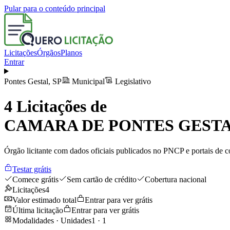
Pular para o conteúdo principal
Licitações
Órgãos
Planos
Entrar
Pontes Gestal
,
SP
Municipal
Legislativo
4
Licitações de
CAMARA DE PONTES GEST
Órgão licitante com dados oficiais publicados no PNCP e portais de co
Testar grátis
Comece grátis
Sem cartão de crédito
Cobertura nacional
Licitações
4
Valor estimado total
Entrar para ver grátis
Última licitação
Entrar para ver grátis
Modalidades · Unidades
1
·
1