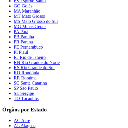
ES Espírito Santo
GO Goiás
MA Maranhão
MT Mato Grosso
MS Mato Grosso do Sul
MG Minas Gerais
PA Pará
PB Paraíba
PR Paraná
PE Pernambuco
PI Piauí
RJ Rio de Janeiro
RN Rio Grande do Norte
RS Rio Grande do Sul
RO Rondônia
RR Roraima
SC Santa Catarina
SP São Paulo
SE Sergipe
TO Tocantins
Órgãos por Estado
AC Acre
AL Alagoas