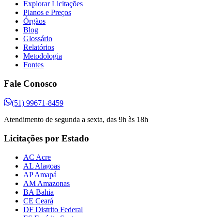
Explorar Licitações
Planos e Preços
Órgãos
Blog
Glossário
Relatórios
Metodologia
Fontes
Fale Conosco
(51) 99671-8459
Atendimento de segunda a sexta, das 9h às 18h
Licitações por Estado
AC Acre
AL Alagoas
AP Amapá
AM Amazonas
BA Bahia
CE Ceará
DF Distrito Federal