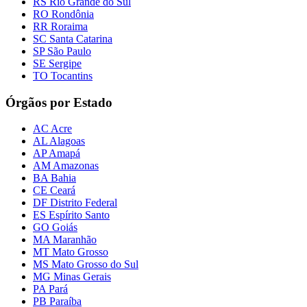
RS Rio Grande do Sul
RO Rondônia
RR Roraima
SC Santa Catarina
SP São Paulo
SE Sergipe
TO Tocantins
Órgãos por Estado
AC Acre
AL Alagoas
AP Amapá
AM Amazonas
BA Bahia
CE Ceará
DF Distrito Federal
ES Espírito Santo
GO Goiás
MA Maranhão
MT Mato Grosso
MS Mato Grosso do Sul
MG Minas Gerais
PA Pará
PB Paraíba