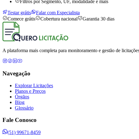
Filtros por Segmento, UF, modalidade e mais
Testar grátis
Falar com Especialista
Comece grátis
Cobertura nacional
Garantia 30 dias
A plataforma mais completa para monitoramento e gestão de licitações
Navegação
Explorar Licitações
Planos e Preços
Órgãos
Blog
Glossário
Fale Conosco
(51) 99671-8459