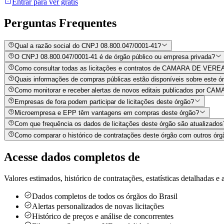
Entrar para ver grátis
Perguntas
Frequentes
Qual a razão social do CNPJ 08.800.047/0001-41?
O CNPJ 08.800.047/0001-41 é de órgão público ou empresa privada?
Como consultar todas as licitações e contratos de CAMARA DE VE
Quais informações de compras públicas estão disponíveis sobre este órg
Como monitorar e receber alertas de novos editais publicados p
Empresas de fora podem participar de licitações deste órgão?
Microempresa e EPP têm vantagens em compras deste órgão?
Com que frequência os dados de licitações deste órgão são atualizados
Como comparar o histórico de contratações deste órgão com outros órg
Acesse dados completos de
Valores estimados, histórico de contratações, estatísticas detalhadas e a
Dados completos de todos os órgãos do Brasil
Alertas personalizados de novas licitações
Histórico de preços e análise de concorrentes