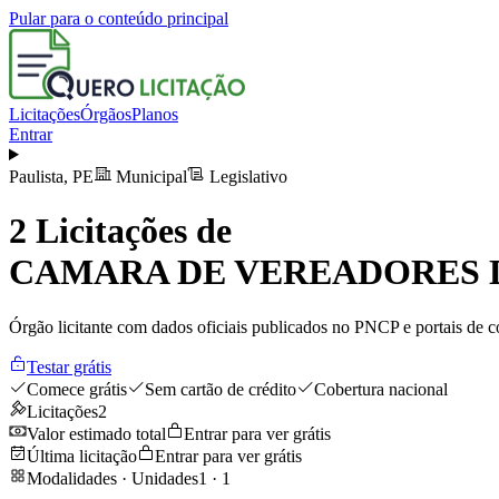
Pular para o conteúdo principal
Licitações
Órgãos
Planos
Entrar
Paulista
,
PE
Municipal
Legislativo
2
Licitações de
CAMARA DE VEREADORES D
Órgão licitante com dados oficiais publicados no PNCP e portais de co
Testar grátis
Comece grátis
Sem cartão de crédito
Cobertura nacional
Licitações
2
Valor estimado total
Entrar para ver grátis
Última licitação
Entrar para ver grátis
Modalidades · Unidades
1
·
1