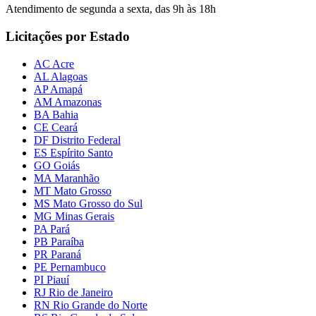
Atendimento de segunda a sexta, das 9h às 18h
Licitações por Estado
AC Acre
AL Alagoas
AP Amapá
AM Amazonas
BA Bahia
CE Ceará
DF Distrito Federal
ES Espírito Santo
GO Goiás
MA Maranhão
MT Mato Grosso
MS Mato Grosso do Sul
MG Minas Gerais
PA Pará
PB Paraíba
PR Paraná
PE Pernambuco
PI Piauí
RJ Rio de Janeiro
RN Rio Grande do Norte