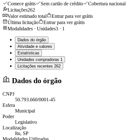
Comece grátis
Sem cartão de crédito
Cobertura nacional
Licitações
262
Valor estimado total
Entrar para ver grátis
Última licitação
Entrar para ver grátis
Modalidades · Unidades
3
·
1
Dados do órgão
Atividade e valores
Estatísticas
Unidades compradoras
1
Licitações recentes
262
Dados do órgão
CNPJ
50.793.660/0001-45
Esfera
Municipal
Poder
Legislativo
Localização
Itu
, SP
Modalidades Utilizadas