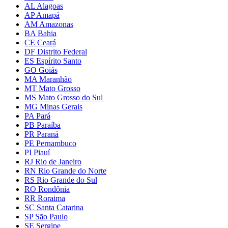
AL Alagoas
AP Amapá
AM Amazonas
BA Bahia
CE Ceará
DF Distrito Federal
ES Espírito Santo
GO Goiás
MA Maranhão
MT Mato Grosso
MS Mato Grosso do Sul
MG Minas Gerais
PA Pará
PB Paraíba
PR Paraná
PE Pernambuco
PI Piauí
RJ Rio de Janeiro
RN Rio Grande do Norte
RS Rio Grande do Sul
RO Rondônia
RR Roraima
SC Santa Catarina
SP São Paulo
SE Sergipe