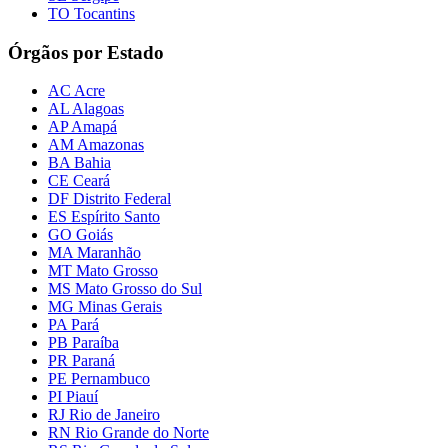
TO Tocantins
Órgãos por Estado
AC Acre
AL Alagoas
AP Amapá
AM Amazonas
BA Bahia
CE Ceará
DF Distrito Federal
ES Espírito Santo
GO Goiás
MA Maranhão
MT Mato Grosso
MS Mato Grosso do Sul
MG Minas Gerais
PA Pará
PB Paraíba
PR Paraná
PE Pernambuco
PI Piauí
RJ Rio de Janeiro
RN Rio Grande do Norte