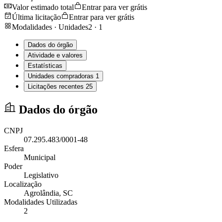
Valor estimado total
Entrar para ver grátis
Última licitação
Entrar para ver grátis
Modalidades · Unidades
2
·
1
Dados do órgão
Atividade e valores
Estatísticas
Unidades compradoras
1
Licitações recentes
25
Dados do órgão
CNPJ
07.295.483/0001-48
Esfera
Municipal
Poder
Legislativo
Localização
Agrolândia
, SC
Modalidades Utilizadas
2