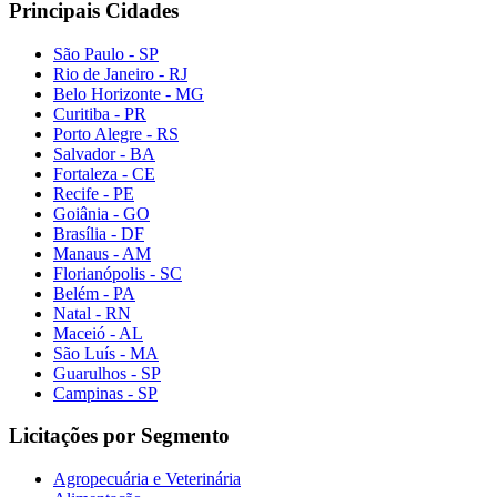
Principais Cidades
São Paulo - SP
Rio de Janeiro - RJ
Belo Horizonte - MG
Curitiba - PR
Porto Alegre - RS
Salvador - BA
Fortaleza - CE
Recife - PE
Goiânia - GO
Brasília - DF
Manaus - AM
Florianópolis - SC
Belém - PA
Natal - RN
Maceió - AL
São Luís - MA
Guarulhos - SP
Campinas - SP
Licitações por Segmento
Agropecuária e Veterinária