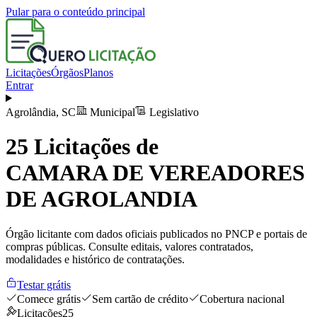
Pular para o conteúdo principal
Licitações
Órgãos
Planos
Entrar
Agrolândia
,
SC
Municipal
Legislativo
25
Licitações de
CAMARA DE VEREADORES
DE AGROLANDIA
Órgão licitante com dados oficiais publicados no PNCP e portais de
compras públicas. Consulte editais, valores contratados,
modalidades e histórico de contratações.
Testar grátis
Comece grátis
Sem cartão de crédito
Cobertura nacional
Licitações
25