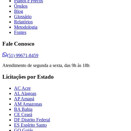
Planos e Preços
Órgãos
Blog
Glossário
Relatórios
Metodologia
Fontes
Fale Conosco
(51) 99671-8459
Atendimento de segunda a sexta, das 9h às 18h
Licitações por Estado
AC Acre
AL Alagoas
AP Amapá
AM Amazonas
BA Bahia
CE Ceará
DF Distrito Federal
ES Espírito Santo
GO Goiás