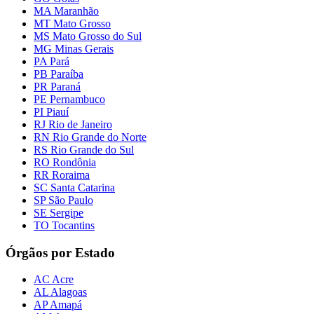
MA Maranhão
MT Mato Grosso
MS Mato Grosso do Sul
MG Minas Gerais
PA Pará
PB Paraíba
PR Paraná
PE Pernambuco
PI Piauí
RJ Rio de Janeiro
RN Rio Grande do Norte
RS Rio Grande do Sul
RO Rondônia
RR Roraima
SC Santa Catarina
SP São Paulo
SE Sergipe
TO Tocantins
Órgãos por Estado
AC Acre
AL Alagoas
AP Amapá