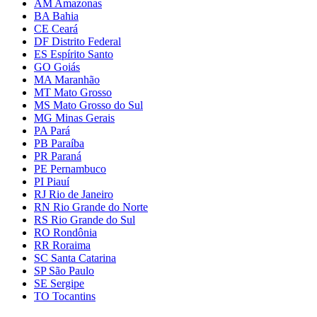
AM Amazonas
BA Bahia
CE Ceará
DF Distrito Federal
ES Espírito Santo
GO Goiás
MA Maranhão
MT Mato Grosso
MS Mato Grosso do Sul
MG Minas Gerais
PA Pará
PB Paraíba
PR Paraná
PE Pernambuco
PI Piauí
RJ Rio de Janeiro
RN Rio Grande do Norte
RS Rio Grande do Sul
RO Rondônia
RR Roraima
SC Santa Catarina
SP São Paulo
SE Sergipe
TO Tocantins