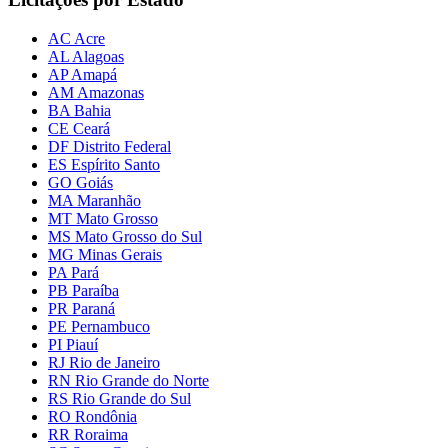
AC Acre
AL Alagoas
AP Amapá
AM Amazonas
BA Bahia
CE Ceará
DF Distrito Federal
ES Espírito Santo
GO Goiás
MA Maranhão
MT Mato Grosso
MS Mato Grosso do Sul
MG Minas Gerais
PA Pará
PB Paraíba
PR Paraná
PE Pernambuco
PI Piauí
RJ Rio de Janeiro
RN Rio Grande do Norte
RS Rio Grande do Sul
RO Rondônia
RR Roraima