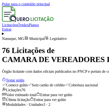
Pular para o conteúdo principal
Licitações
Órgãos
Planos
Entrar
Nanuque
,
MG
Municipal
Legislativo
76
Licitações de
CAMARA DE VEREADORES 
Órgão licitante com dados oficiais publicados no PNCP e portais de co
Testar grátis
Comece grátis
Sem cartão de crédito
Cobertura nacional
Licitações
76
Valor estimado total
Entrar para ver grátis
Última licitação
Entrar para ver grátis
Modalidades · Unidades
3
·
2