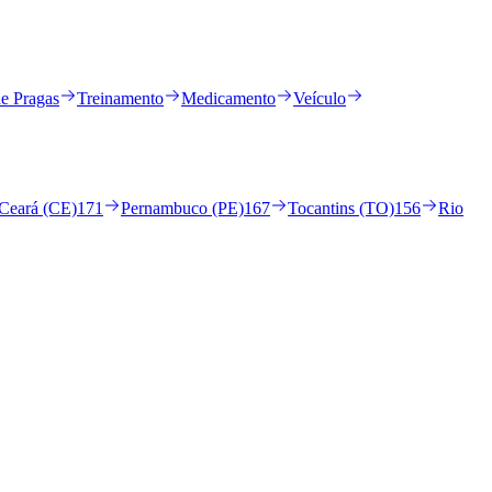
de Pragas
Treinamento
Medicamento
Veículo
Ceará (CE)
171
Pernambuco (PE)
167
Tocantins (TO)
156
Rio