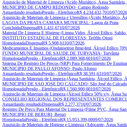
Aquisição de Material de Limpeza (Ácido Muriático, Água Sanitária, 
MUNICIPIO DE CAMPO REDONDO
· Campo Redondo
Aguardando resultado
Pregão - Eletrônico
R$ 4.234.432,70
10/07/202
Aquisição de Materiais de Limpeza e Utensílios (Ácido Muriático, Ág
LAGOA DA PRATA CAMARA MUNICIPAL
· Lagoa da Prata
Concluída
Dispensa
R$ 1.431,67
10/07/2026
Material De Limpeza E Higiene (Limpa Vidro, Álcool Etílico, Sabão
INSTITUTO ESTADUAL DE FLORESTAS
· Teófilo Otoni
Homologada
Dispensa
R$ 5.908,61
10/07/2026
Medicamentos E Insumos (Ondansetron 8mg/4ml, Álcool Etílico 70%
FUNDO MUNICIPAL DE SAUDE DE TURVANIA
· Turvânia
Homologada
Pregão - Eletrônico
R$ 2.089.368,60
10/07/2026
Sistema De Registro De Preços (SRP) Para Fornecimento De Equipame
MUNICIPIO DE PAULO AFONSO
· Paulo Afonso
Aguardando resultado
Pregão - Eletrônico
R$ 38.591,63
10/07/2026
Aquisição de Materiais de Limpeza (Água Sanitária, Álcool Etílico,
MUNICIPIO DE SAO JOSE DO CALCADO
· São José do Calçad
Homologada
Pregão - Eletrônico
R$ 1.560.900,00
10/07/2026
Aquisição de Materiais de Limpeza (Álcool Etílico 50% v/v, Água San
CONSELHO REGIONAL DOS REPRESENTANTES COMERCI
Aguardando resultado
Dispensa
R$ 2.277,37
10/07/2026
Registro De Preço Para Material De Limpeza (Filme PVC, Água Sani
MUNICIPIO DE BERURI
· Beruri
Homologada
Pregão - Eletrônico
R$ 15.953.399,00
09/07/2026
Aquisição de Materiais de Higiene e Limpeza (Adoçante, Água Sanitá