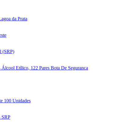
Lagoa da Prata
este
l (SRP)
 Álcool Etílico, 122 Pares Bota De Segurança
ote 100 Unidades
s SRP