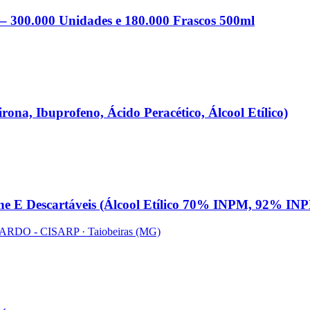
) – 300.000 Unidades e 180.000 Frascos 500ml
rona, Ibuprofeno, Ácido Peracético, Álcool Etílico)
iene E Descartáveis (Álcool Etílico 70% INPM, 92% 
ARDO - CISARP
· Taiobeiras
(MG)