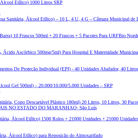
Álcool Etílico) 1000 Litros SRP
6
ua Sanitária, Álcool Etílico) – 10 L, 4 U, 4 G – Câmara Municipal de 
 Barra) 10 Frascos 500ml + 20 Frascos + 5 Pacotes Para URFBio Nord
, Ácido Ascórbico 500mg/5ml) Para Hospital E Maternidade Municipa
ntos De Proteção Individual (EPI) - 40 Unidades Abafador, 40 Litros
 Álcool Gel 500ml) – 20.000/10.000/5.000 Unidades – SRP
o
itária, Copo Descartável Plástico 180ml) 20 Litros, 10 Litros, 30 Pac
AIS NO ESTADO DO MARANHAO
· São Luís
tária, Álcool Etílico) 1500 Rolos + 21000 Unidades + 21000 Unidade
ria, Álcool Etílico) para Reposição do Almoxarifado