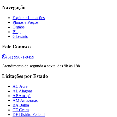
Navegação
Explorar Licitações
Planos e Preços
Órgãos
Blog
Glossário
Fale Conosco
(51) 99671-8459
Atendimento de segunda a sexta, das 9h às 18h
Licitações por Estado
AC Acre
AL Alagoas
AP Amapá
AM Amazonas
BA Bahia
CE Ceará
DF Distrito Federal