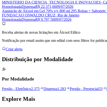
MINISTERIO DA CIENCIA, TECNOLOGIA E INOVACOES
· C
Homologada
Dispensa
R$ 22.371,66
09/07/2026
Aquisição de Álcool em Gel 70% v/v 800 ml 295 Bolsas + Sabonete 
FUNDACAO OSWALDO CRUZ
· Rio de Janeiro
Homologada
Dispensa
R$ 9.797,50
09/07/2026
Receba alertas de novas licitações em Álcool Etílico
Notificação por email assim que um edital com seus filtros for publica
Criar alerta
Distribuição por
Modalidade
Por Modalidade
Pregão - Eletrônico
2.375
Dispensa
1.283
Pregão - Presencial
33
Explore
Mais