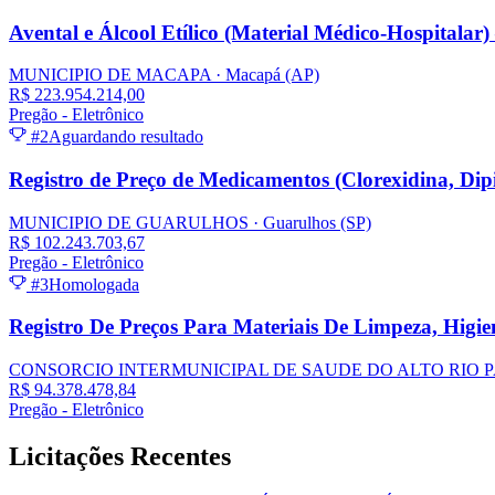
Avental e Álcool Etílico (Material Médico-Hospitalar
MUNICIPIO DE MACAPA
· Macapá
(AP)
R$ 223.954.214,00
Pregão - Eletrônico
#2
Aguardando resultado
Registro de Preço de Medicamentos (Clorexidina, Dipi
MUNICIPIO DE GUARULHOS
· Guarulhos
(SP)
R$ 102.243.703,67
Pregão - Eletrônico
#3
Homologada
Registro De Preços Para Materiais De Limpeza, Hig
CONSORCIO INTERMUNICIPAL DE SAUDE DO ALTO RIO P
R$ 94.378.478,84
Pregão - Eletrônico
Licitações
Recentes