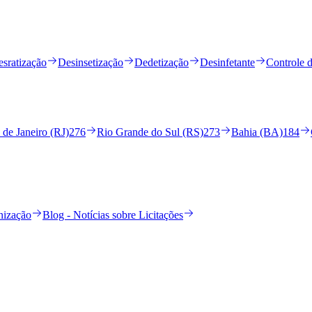
sratização
Desinsetização
Dedetização
Desinfetante
Controle 
 de Janeiro (RJ)
276
Rio Grande do Sul (RS)
273
Bahia (BA)
184
nização
Blog - Notícias sobre Licitações