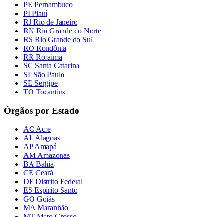
PE Pernambuco
PI Piauí
RJ Rio de Janeiro
RN Rio Grande do Norte
RS Rio Grande do Sul
RO Rondônia
RR Roraima
SC Santa Catarina
SP São Paulo
SE Sergipe
TO Tocantins
Órgãos por Estado
AC Acre
AL Alagoas
AP Amapá
AM Amazonas
BA Bahia
CE Ceará
DF Distrito Federal
ES Espírito Santo
GO Goiás
MA Maranhão
MT Mato Grosso