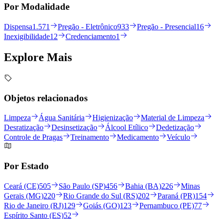
Por Modalidade
Dispensa
1.571
Pregão - Eletrônico
933
Pregão - Presencial
16
Inexigibilidade
12
Credenciamento
1
Explore
Mais
Objetos relacionados
Limpeza
Água Sanitária
Higienização
Material de Limpeza
Desratização
Desinsetização
Álcool Etílico
Dedetização
Controle de Pragas
Treinamento
Medicamento
Veículo
Por Estado
Ceará (CE)
505
São Paulo (SP)
456
Bahia (BA)
226
Minas
Gerais (MG)
220
Rio Grande do Sul (RS)
202
Paraná (PR)
154
Rio de Janeiro (RJ)
129
Goiás (GO)
123
Pernambuco (PE)
77
Espírito Santo (ES)
52