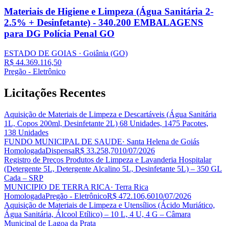
Materiais de Higiene e Limpeza (Água Sanitária 2-
2.5% + Desinfetante) - 340.200 EMBALAGENS
para DG Polícia Penal GO
ESTADO DE GOIAS
· Goiânia
(GO)
R$ 44.369.116,50
Pregão - Eletrônico
Licitações
Recentes
Aquisição de Materiais de Limpeza e Descartáveis (Água Sanitária
1L, Copos 200ml, Desinfetante 2L) 68 Unidades, 1475 Pacotes,
138 Unidades
FUNDO MUNICIPAL DE SAUDE
· Santa Helena de Goiás
Homologada
Dispensa
R$ 33.258,70
10/07/2026
Registro de Preços Produtos de Limpeza e Lavanderia Hospitalar
(Detergente 5L, Detergente Alcalino 5L, Desinfetante 5L) – 350 GL
Cada – SRP
MUNICIPIO DE TERRA RICA
· Terra Rica
Homologada
Pregão - Eletrônico
R$ 472.106,60
10/07/2026
Aquisição de Materiais de Limpeza e Utensílios (Ácido Muriático,
Água Sanitária, Álcool Etílico) – 10 L, 4 U, 4 G – Câmara
Municipal de Lagoa da Prata