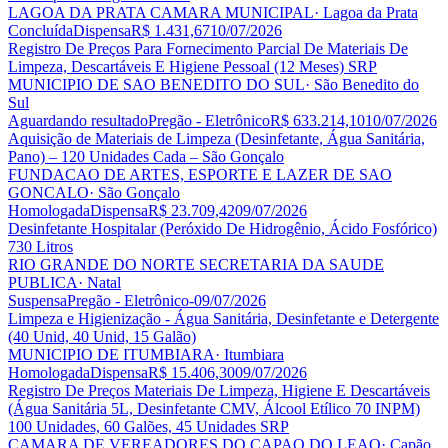
LAGOA DA PRATA CAMARA MUNICIPAL
· Lagoa da Prata
Concluída
Dispensa
R$ 1.431,67
10/07/2026
Registro De Preços Para Fornecimento Parcial De Materiais De
Limpeza, Descartáveis E Higiene Pessoal (12 Meses) SRP
MUNICIPIO DE SAO BENEDITO DO SUL
· São Benedito do
Sul
Aguardando resultado
Pregão - Eletrônico
R$ 633.214,10
10/07/2026
Aquisição de Materiais de Limpeza (Desinfetante, Água Sanitária,
Pano) – 120 Unidades Cada – São Gonçalo
FUNDACAO DE ARTES, ESPORTE E LAZER DE SAO
GONCALO
· São Gonçalo
Homologada
Dispensa
R$ 23.709,42
09/07/2026
Desinfetante Hospitalar (Peróxido De Hidrogênio, Ácido Fosfórico)
730 Litros
RIO GRANDE DO NORTE SECRETARIA DA SAUDE
PUBLICA
· Natal
Suspensa
Pregão - Eletrônico
-
09/07/2026
Limpeza e Higienização - Água Sanitária, Desinfetante e Detergente
(40 Unid, 40 Unid, 15 Galão)
MUNICIPIO DE ITUMBIARA
· Itumbiara
Homologada
Dispensa
R$ 15.406,30
09/07/2026
Registro De Preços Materiais De Limpeza, Higiene E Descartáveis
(Água Sanitária 5L, Desinfetante CMV, Álcool Etílico 70 INPM)
100 Unidades, 60 Galões, 45 Unidades SRP
CAMARA DE VEREADORES DO CAPAO DO LEAO
· Capão