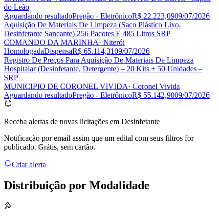
do Leão
Aguardando resultado
Pregão - Eletrônico
R$ 22.223,09
09/07/2026
Aquisição De Materiais De Limpeza (Saco Plástico Lixo,
Desinfetante Saneante) 256 Pacotes E 485 Litros SRP
COMANDO DA MARINHA
· Niterói
Homologada
Dispensa
R$ 65.114,31
09/07/2026
Registro De Preços Para Aquisição De Materiais De Limpeza
Hospitalar (Desinfetante, Detergente) – 20 Kits + 50 Unidades –
SRP
MUNICIPIO DE CORONEL VIVIDA
· Coronel Vivida
Aguardando resultado
Pregão - Eletrônico
R$ 55.142,90
09/07/2026
Receba alertas de novas licitações em Desinfetante
Notificação por email assim que um edital com seus filtros for
publicado. Grátis, sem cartão.
Criar alerta
Distribuição por
Modalidade