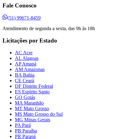
Fale Conosco
(51) 99671-8459
Atendimento de segunda a sexta, das 9h às 18h
Licitações por Estado
AC Acre
AL Alagoas
AP Amapá
AM Amazonas
BA Bahia
CE Ceará
DF Distrito Federal
ES Espírito Santo
GO Goiás
MA Maranhão
MT Mato Grosso
MS Mato Grosso do Sul
MG Minas Gerais
PA Pará
PB Paraíba
PR Paraná