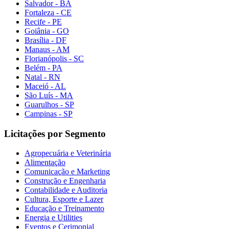
Salvador - BA
Fortaleza - CE
Recife - PE
Goiânia - GO
Brasília - DF
Manaus - AM
Florianópolis - SC
Belém - PA
Natal - RN
Maceió - AL
São Luís - MA
Guarulhos - SP
Campinas - SP
Licitações por Segmento
Agropecuária e Veterinária
Alimentação
Comunicação e Marketing
Construção e Engenharia
Contabilidade e Auditoria
Cultura, Esporte e Lazer
Educação e Treinamento
Energia e Utilities
Eventos e Cerimonial