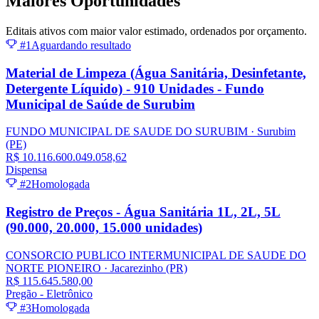
Maiores
Oportunidades
Editais ativos com maior valor estimado, ordenados por orçamento.
#1
Aguardando resultado
Material de Limpeza (Água Sanitária, Desinfetante,
Detergente Líquido) - 910 Unidades - Fundo
Municipal de Saúde de Surubim
FUNDO MUNICIPAL DE SAUDE DO SURUBIM
· Surubim
(PE)
R$ 10.116.600.049.058,62
Dispensa
#2
Homologada
Registro de Preços - Água Sanitária 1L, 2L, 5L
(90.000, 20.000, 15.000 unidades)
CONSORCIO PUBLICO INTERMUNICIPAL DE SAUDE DO
NORTE PIONEIRO
· Jacarezinho
(PR)
R$ 115.645.580,00
Pregão - Eletrônico
#3
Homologada