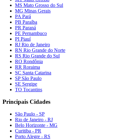
MS Mato Grosso do Sul
MG Minas Gerais
PA Pará
PB Paraíba
PR Paraná
PE Pernambuco
PI Piauí
RJ Rio de Janeiro
RN Rio Grande do Norte
RS Rio Grande do Sul
RO Rondônia
RR Roraima
SC Santa Catarina
SP São Paulo
SE Sergipe
TO Tocantins
Principais Cidades
São Paulo - SP
Rio de Janeiro - RJ
Belo Horizonte - MG
Curitiba - PR
Porto Alegre - RS