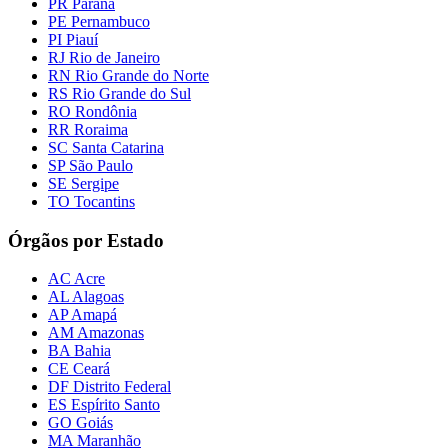
PR Paraná
PE Pernambuco
PI Piauí
RJ Rio de Janeiro
RN Rio Grande do Norte
RS Rio Grande do Sul
RO Rondônia
RR Roraima
SC Santa Catarina
SP São Paulo
SE Sergipe
TO Tocantins
Órgãos por Estado
AC Acre
AL Alagoas
AP Amapá
AM Amazonas
BA Bahia
CE Ceará
DF Distrito Federal
ES Espírito Santo
GO Goiás
MA Maranhão