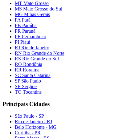
MT Mato Grosso
MS Mato Grosso do Sul
MG Minas Gerais
PA Pará
PB Paraíba
PR Paraná
PE Pernambuco
PI Piauí
RJ Rio de Janeiro
RN Rio Grande do Norte
RS Rio Grande do Sul
RO Rondônia
RR Roraima
SC Santa Catarina
SP São Paulo
SE Sergipe
TO Tocantins
Principais Cidades
São Paulo - SP
Rio de Janeiro - RJ
Belo Horizonte - MG
Curitiba - PR