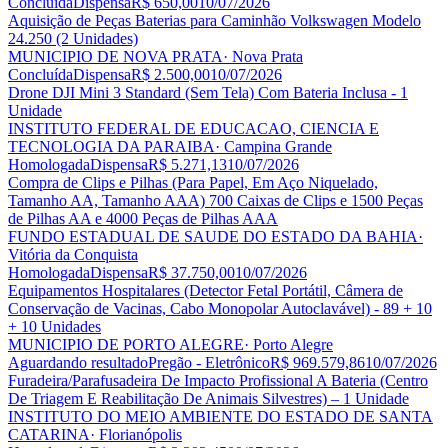
Concluída
Dispensa
R$ 650,00
10/07/2026
Aquisição de Peças Baterias para Caminhão Volkswagen Modelo
24.250 (2 Unidades)
MUNICIPIO DE NOVA PRATA
· Nova Prata
Concluída
Dispensa
R$ 2.500,00
10/07/2026
Drone DJI Mini 3 Standard (Sem Tela) Com Bateria Inclusa - 1
Unidade
INSTITUTO FEDERAL DE EDUCACAO, CIENCIA E
TECNOLOGIA DA PARAIBA
· Campina Grande
Homologada
Dispensa
R$ 5.271,13
10/07/2026
Compra de Clips e Pilhas (Para Papel, Em Aço Niquelado,
Tamanho AA, Tamanho AAA) 700 Caixas de Clips e 1500 Peças
de Pilhas AA e 4000 Peças de Pilhas AAA
FUNDO ESTADUAL DE SAUDE DO ESTADO DA BAHIA
·
Vitória da Conquista
Homologada
Dispensa
R$ 37.750,00
10/07/2026
Equipamentos Hospitalares (Detector Fetal Portátil, Câmera de
Conservação de Vacinas, Cabo Monopolar Autoclavável) - 89 + 10
+ 10 Unidades
MUNICIPIO DE PORTO ALEGRE
· Porto Alegre
Aguardando resultado
Pregão - Eletrônico
R$ 969.579,86
10/07/2026
Furadeira/Parafusadeira De Impacto Profissional A Bateria (Centro
De Triagem E Reabilitação De Animais Silvestres) – 1 Unidade
INSTITUTO DO MEIO AMBIENTE DO ESTADO DE SANTA
CATARINA
· Florianópolis