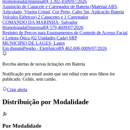
Homologada
Dispensa
R$ 3.392,45
09/07/2026
Aquisição de Capacete e Carregador de Bateria (Material ABS,
Articulado, Viseira Cristal, Cor Preto, Cabo 5m, Aplicação Bateria
Veículos Elétricos) 2 Capacetes e 1 Carregador
COMANDO DA MARINHA
· Salvador
Homologada
Dispensa
R$ 579,46
09/07/2026
Registro de Preços para Equipamentos de Controle de Acesso Facial
e Leitora Ótica (62 Unidades Cada) SRP
MUNICIPIO DE LAGES
· Lages
Em disputa
Pregão - Eletrônico
R$ 462.696,00
09/07/2026
Receba alertas de novas licitações em Bateria
Notificação por email assim que um edital com seus filtros for
publicado. Grátis, sem cartão.
Criar alerta
Distribuição por
Modalidade
Por Modalidade