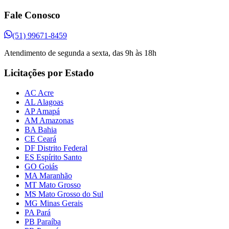
Fale Conosco
(51) 99671-8459
Atendimento de segunda a sexta, das 9h às 18h
Licitações por Estado
AC Acre
AL Alagoas
AP Amapá
AM Amazonas
BA Bahia
CE Ceará
DF Distrito Federal
ES Espírito Santo
GO Goiás
MA Maranhão
MT Mato Grosso
MS Mato Grosso do Sul
MG Minas Gerais
PA Pará
PB Paraíba