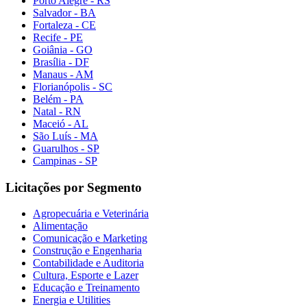
Porto Alegre - RS
Salvador - BA
Fortaleza - CE
Recife - PE
Goiânia - GO
Brasília - DF
Manaus - AM
Florianópolis - SC
Belém - PA
Natal - RN
Maceió - AL
São Luís - MA
Guarulhos - SP
Campinas - SP
Licitações por Segmento
Agropecuária e Veterinária
Alimentação
Comunicação e Marketing
Construção e Engenharia
Contabilidade e Auditoria
Cultura, Esporte e Lazer
Educação e Treinamento
Energia e Utilities