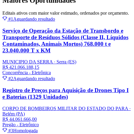
Maiores
Oportunidades
Editais ativos com maior valor estimado, ordenados por orçamento.
#1
Aguardando resultado
Serviço de Operação da Estação de Transbordo e
Transporte de Resíduos Sólidos (Classe II, Líquidos
Contaminados, Animais Mortos) 768.000 t e
23.040.000 T x KM
MUNICIPIO DA SERRA
· Serra
(ES)
R$ 421.066.188,15
Concorrência - Eletrônica
#2
Aguardando resultado
Registro de Preços para Aquisição de Drones Tipo I
e Baterias (1329 Unidades)
CORPO DE BOMBEIROS MILITAR DO ESTADO DO PARA
·
Belém
(PA)
R$ 44.061.666,00
Pregão - Eletrônico
#3
Homologada