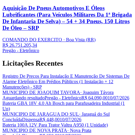
Aquisição De Pneus Automotivos E Óleos
Lubrificantes (Para Veículos Militares Da 1ª Brigada
De Infantaria De Selva) – 54 + 34 Pneus, 150 Litros
De Óleo – SRP
COMANDO DO EXERCITO
· Boa Vista
(RR)
R$ 26.751.205,34
Pregão - Eletrônico
Licitações
Recentes
Registro De Preços Para Instalação E Manutenção De Sistemas De
Alarme Eletrônico Em Prédios Públicos (1 Instalação + 12
Manutenções) - SRP
MUNICIPIO DE JOAQUIM TAVORA
· Joaquim Távora
Aguardando resultado
Pregão - Eletrônico
R$ 64.090,00
10/07/2026
Bateria GBA 18V 4.0 Ah Bosch para Parafusadeira Industrial (1
Un)
MUNICIPIO DE JARAGUA DO SUL
· Jaraguá do Sul
Concluída
Dispensa
R$ 448,00
10/07/2026
Bateria 100A 12V Para Trator Valtra A950 (1 Unidade)
MUNICIPIO DE NOVA PRATA
· Nova Prata