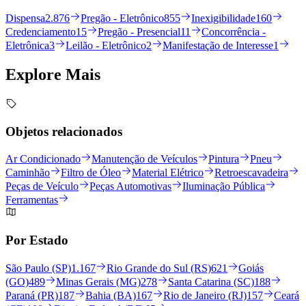
Dispensa
2.876
Pregão - Eletrônico
855
Inexigibilidade
160
Credenciamento
15
Pregão - Presencial
11
Concorrência -
Eletrônica
3
Leilão - Eletrônico
2
Manifestação de Interesse
1
Explore
Mais
Objetos relacionados
Ar Condicionado
Manutenção de Veículos
Pintura
Pneu
Caminhão
Filtro de Óleo
Material Elétrico
Retroescavadeira
Peças de Veículo
Peças Automotivas
Iluminação Pública
Ferramentas
Por Estado
São Paulo (SP)
1.167
Rio Grande do Sul (RS)
621
Goiás
(GO)
489
Minas Gerais (MG)
278
Santa Catarina (SC)
188
Paraná (PR)
187
Bahia (BA)
167
Rio de Janeiro (RJ)
157
Ceará