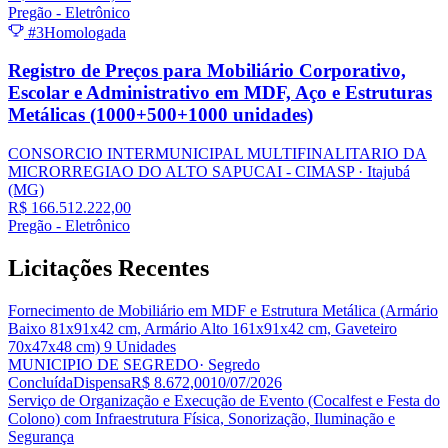
Pregão - Eletrônico
#3
Homologada
Registro de Preços para Mobiliário Corporativo,
Escolar e Administrativo em MDF, Aço e Estruturas
Metálicas (1000+500+1000 unidades)
CONSORCIO INTERMUNICIPAL MULTIFINALITARIO DA
MICRORREGIAO DO ALTO SAPUCAI - CIMASP
· Itajubá
(MG)
R$ 166.512.222,00
Pregão - Eletrônico
Licitações
Recentes
Fornecimento de Mobiliário em MDF e Estrutura Metálica (Armário
Baixo 81x91x42 cm, Armário Alto 161x91x42 cm, Gaveteiro
70x47x48 cm) 9 Unidades
MUNICIPIO DE SEGREDO
· Segredo
Concluída
Dispensa
R$ 8.672,00
10/07/2026
Serviço de Organização e Execução de Evento (Cocalfest e Festa do
Colono) com Infraestrutura Física, Sonorização, Iluminação e
Segurança