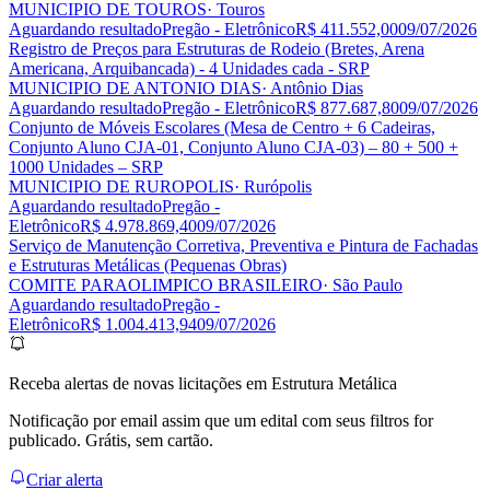
MUNICIPIO DE TOUROS
· Touros
Aguardando resultado
Pregão - Eletrônico
R$ 411.552,00
09/07/2026
Registro de Preços para Estruturas de Rodeio (Bretes, Arena
Americana, Arquibancada) - 4 Unidades cada - SRP
MUNICIPIO DE ANTONIO DIAS
· Antônio Dias
Aguardando resultado
Pregão - Eletrônico
R$ 877.687,80
09/07/2026
Conjunto de Móveis Escolares (Mesa de Centro + 6 Cadeiras,
Conjunto Aluno CJA-01, Conjunto Aluno CJA-03) – 80 + 500 +
1000 Unidades – SRP
MUNICIPIO DE RUROPOLIS
· Rurópolis
Aguardando resultado
Pregão -
Eletrônico
R$ 4.978.869,40
09/07/2026
Serviço de Manutenção Corretiva, Preventiva e Pintura de Fachadas
e Estruturas Metálicas (Pequenas Obras)
COMITE PARAOLIMPICO BRASILEIRO
· São Paulo
Aguardando resultado
Pregão -
Eletrônico
R$ 1.004.413,94
09/07/2026
Receba alertas de novas licitações em Estrutura Metálica
Notificação por email assim que um edital com seus filtros for
publicado. Grátis, sem cartão.
Criar alerta