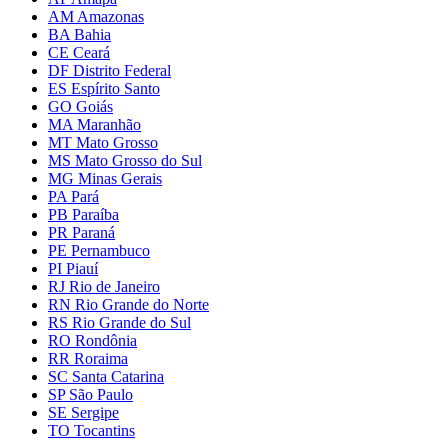
AM Amazonas
BA Bahia
CE Ceará
DF Distrito Federal
ES Espírito Santo
GO Goiás
MA Maranhão
MT Mato Grosso
MS Mato Grosso do Sul
MG Minas Gerais
PA Pará
PB Paraíba
PR Paraná
PE Pernambuco
PI Piauí
RJ Rio de Janeiro
RN Rio Grande do Norte
RS Rio Grande do Sul
RO Rondônia
RR Roraima
SC Santa Catarina
SP São Paulo
SE Sergipe
TO Tocantins