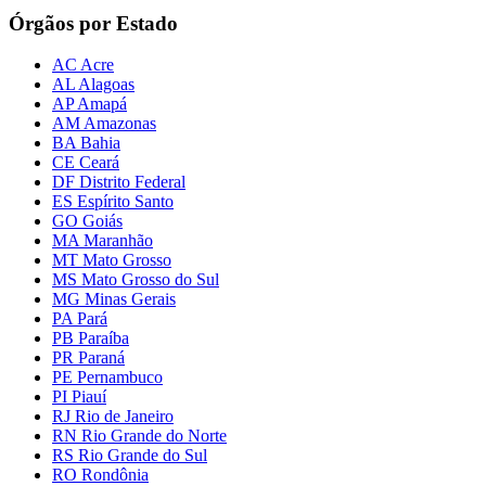
Órgãos por Estado
AC Acre
AL Alagoas
AP Amapá
AM Amazonas
BA Bahia
CE Ceará
DF Distrito Federal
ES Espírito Santo
GO Goiás
MA Maranhão
MT Mato Grosso
MS Mato Grosso do Sul
MG Minas Gerais
PA Pará
PB Paraíba
PR Paraná
PE Pernambuco
PI Piauí
RJ Rio de Janeiro
RN Rio Grande do Norte
RS Rio Grande do Sul
RO Rondônia