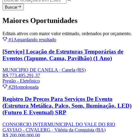
Buscar
Maiores
Oportunidades
Editais ativos com maior valor estimado, ordenados por orçamento.
#1
Aguardando resultado
[Serviço] Locação de Estruturas Temporárias de
Eventos (Tapume, Cama, Pavilhão) (1 Ano)
MUNICIPIO DE CANELA
· Canela
(RS)
R$ 773.495.291,37
Pregão - Eletrônico
#2
Homologada
Registro De Preços Para Serviços De Evento
(Estrutura Metálica, Palco, Som, Iluminação, LED)
(Futuro E Eventual) SRP
CONSORCIO INTERMUNICIPAL DO VALE DO RIO
GAVIAO - CIVALERG
· Vitória da Conquista
(BA)
R$ 200.000.000,00