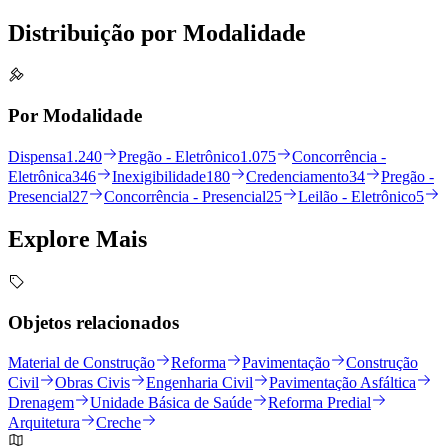
Distribuição por
Modalidade
Por Modalidade
Dispensa
1.240
Pregão - Eletrônico
1.075
Concorrência -
Eletrônica
346
Inexigibilidade
180
Credenciamento
34
Pregão -
Presencial
27
Concorrência - Presencial
25
Leilão - Eletrônico
5
Explore
Mais
Objetos relacionados
Material de Construção
Reforma
Pavimentação
Construção
Civil
Obras Civis
Engenharia Civil
Pavimentação Asfáltica
Drenagem
Unidade Básica de Saúde
Reforma Predial
Arquitetura
Creche