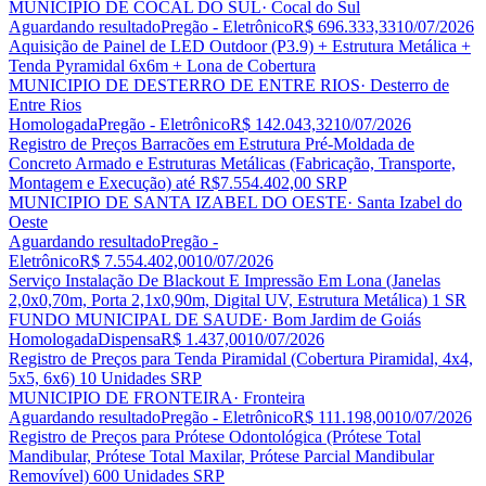
MUNICIPIO DE COCAL DO SUL
· Cocal do Sul
Aguardando resultado
Pregão - Eletrônico
R$ 696.333,33
10/07/2026
Aquisição de Painel de LED Outdoor (P3.9) + Estrutura Metálica +
Tenda Pyramidal 6x6m + Lona de Cobertura
MUNICIPIO DE DESTERRO DE ENTRE RIOS
· Desterro de
Entre Rios
Homologada
Pregão - Eletrônico
R$ 142.043,32
10/07/2026
Registro de Preços Barracões em Estrutura Pré-Moldada de
Concreto Armado e Estruturas Metálicas (Fabricação, Transporte,
Montagem e Execução) até R$7.554.402,00 SRP
MUNICIPIO DE SANTA IZABEL DO OESTE
· Santa Izabel do
Oeste
Aguardando resultado
Pregão -
Eletrônico
R$ 7.554.402,00
10/07/2026
Serviço Instalação De Blackout E Impressão Em Lona (Janelas
2,0x0,70m, Porta 2,1x0,90m, Digital UV, Estrutura Metálica) 1 SR
FUNDO MUNICIPAL DE SAUDE
· Bom Jardim de Goiás
Homologada
Dispensa
R$ 1.437,00
10/07/2026
Registro de Preços para Tenda Piramidal (Cobertura Piramidal, 4x4,
5x5, 6x6) 10 Unidades SRP
MUNICIPIO DE FRONTEIRA
· Fronteira
Aguardando resultado
Pregão - Eletrônico
R$ 111.198,00
10/07/2026
Registro de Preços para Prótese Odontológica (Prótese Total
Mandibular, Prótese Total Maxilar, Prótese Parcial Mandibular
Removível) 600 Unidades SRP