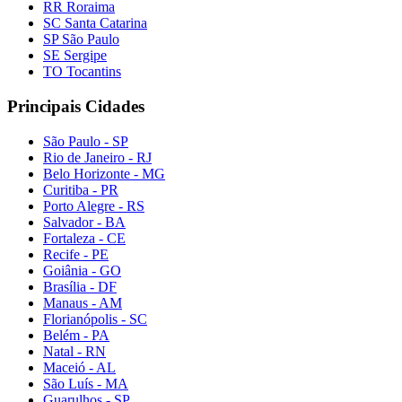
RR Roraima
SC Santa Catarina
SP São Paulo
SE Sergipe
TO Tocantins
Principais Cidades
São Paulo - SP
Rio de Janeiro - RJ
Belo Horizonte - MG
Curitiba - PR
Porto Alegre - RS
Salvador - BA
Fortaleza - CE
Recife - PE
Goiânia - GO
Brasília - DF
Manaus - AM
Florianópolis - SC
Belém - PA
Natal - RN
Maceió - AL
São Luís - MA
Guarulhos - SP