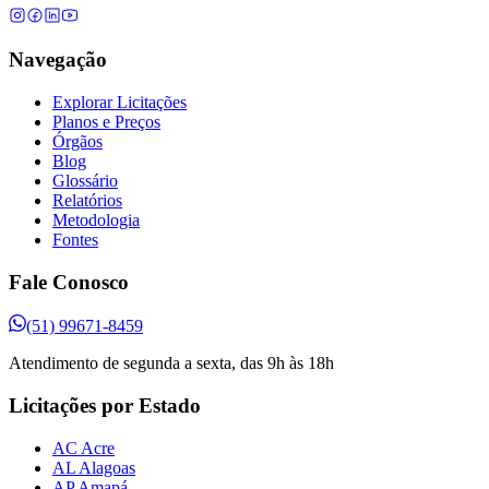
Navegação
Explorar Licitações
Planos e Preços
Órgãos
Blog
Glossário
Relatórios
Metodologia
Fontes
Fale Conosco
(51) 99671-8459
Atendimento de segunda a sexta, das 9h às 18h
Licitações por Estado
AC Acre
AL Alagoas
AP Amapá