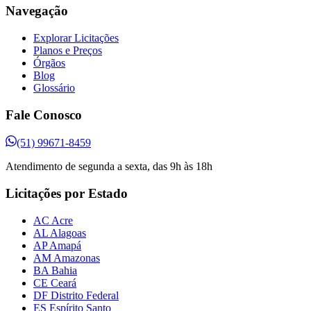
Navegação
Explorar Licitações
Planos e Preços
Órgãos
Blog
Glossário
Fale Conosco
(51) 99671-8459
Atendimento de segunda a sexta, das 9h às 18h
Licitações por Estado
AC Acre
AL Alagoas
AP Amapá
AM Amazonas
BA Bahia
CE Ceará
DF Distrito Federal
ES Espírito Santo