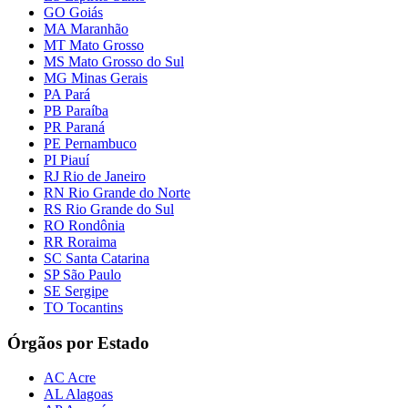
GO Goiás
MA Maranhão
MT Mato Grosso
MS Mato Grosso do Sul
MG Minas Gerais
PA Pará
PB Paraíba
PR Paraná
PE Pernambuco
PI Piauí
RJ Rio de Janeiro
RN Rio Grande do Norte
RS Rio Grande do Sul
RO Rondônia
RR Roraima
SC Santa Catarina
SP São Paulo
SE Sergipe
TO Tocantins
Órgãos por Estado
AC Acre
AL Alagoas