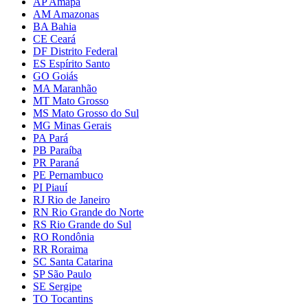
AP Amapá
AM Amazonas
BA Bahia
CE Ceará
DF Distrito Federal
ES Espírito Santo
GO Goiás
MA Maranhão
MT Mato Grosso
MS Mato Grosso do Sul
MG Minas Gerais
PA Pará
PB Paraíba
PR Paraná
PE Pernambuco
PI Piauí
RJ Rio de Janeiro
RN Rio Grande do Norte
RS Rio Grande do Sul
RO Rondônia
RR Roraima
SC Santa Catarina
SP São Paulo
SE Sergipe
TO Tocantins