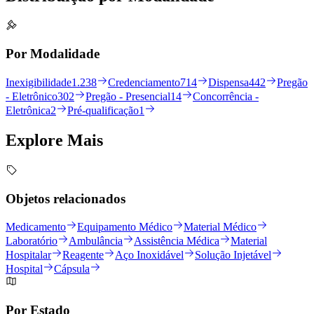
Por Modalidade
Inexigibilidade
1.238
Credenciamento
714
Dispensa
442
Pregão
- Eletrônico
302
Pregão - Presencial
14
Concorrência -
Eletrônica
2
Pré-qualificação
1
Explore
Mais
Objetos relacionados
Medicamento
Equipamento Médico
Material Médico
Laboratório
Ambulância
Assistência Médica
Material
Hospitalar
Reagente
Aço Inoxidável
Solução Injetável
Hospital
Cápsula
Por Estado