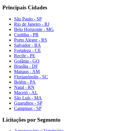
Principais Cidades
São Paulo - SP
Rio de Janeiro - RJ
Belo Horizonte - MG
Curitiba - PR
Porto Alegre - RS
Salvador - BA
Fortaleza - CE
Recife - PE
Goiânia - GO
Brasília - DF
Manaus - AM
Florianópolis - SC
Belém - PA
Natal - RN
Maceió - AL
São Luís - MA
Guarulhos - SP
Campinas - SP
Licitações por Segmento
Agropecuária e Veterinária