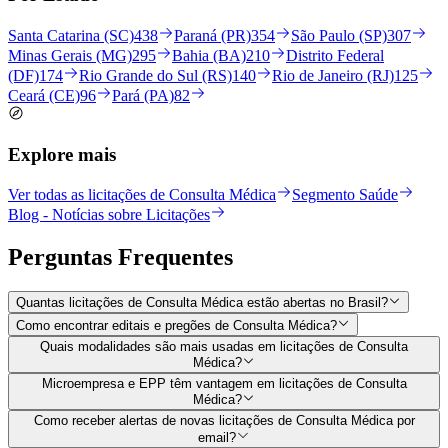
Santa Catarina (SC)
438
Paraná (PR)
354
São Paulo (SP)
307
Minas Gerais (MG)
295
Bahia (BA)
210
Distrito Federal
(DF)
174
Rio Grande do Sul (RS)
140
Rio de Janeiro (RJ)
125
Ceará (CE)
96
Pará (PA)
82
Explore mais
Ver todas as licitações de Consulta Médica
Segmento Saúde
Blog - Notícias sobre Licitações
Perguntas
Frequentes
Quantas licitações de Consulta Médica estão abertas no Brasil?
Como encontrar editais e pregões de Consulta Médica?
Quais modalidades são mais usadas em licitações de Consulta
Médica?
Microempresa e EPP têm vantagem em licitações de Consulta
Médica?
Como receber alertas de novas licitações de Consulta Médica por
email?