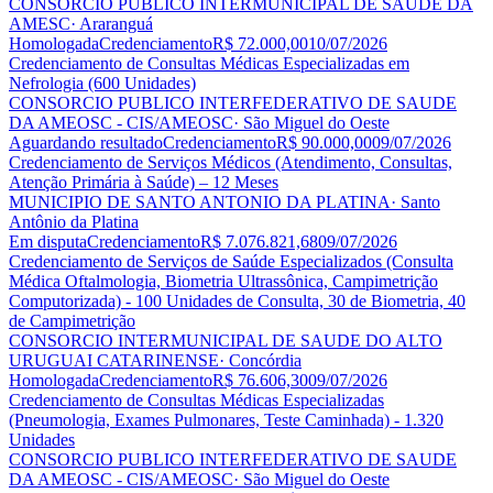
CONSORCIO PUBLICO INTERMUNICIPAL DE SAUDE DA
AMESC
· Araranguá
Homologada
Credenciamento
R$ 72.000,00
10/07/2026
Credenciamento de Consultas Médicas Especializadas em
Nefrologia (600 Unidades)
CONSORCIO PUBLICO INTERFEDERATIVO DE SAUDE
DA AMEOSC - CIS/AMEOSC
· São Miguel do Oeste
Aguardando resultado
Credenciamento
R$ 90.000,00
09/07/2026
Credenciamento de Serviços Médicos (Atendimento, Consultas,
Atenção Primária à Saúde) – 12 Meses
MUNICIPIO DE SANTO ANTONIO DA PLATINA
· Santo
Antônio da Platina
Em disputa
Credenciamento
R$ 7.076.821,68
09/07/2026
Credenciamento de Serviços de Saúde Especializados (Consulta
Médica Oftalmologia, Biometria Ultrassônica, Campimetrição
Computorizada) - 100 Unidades de Consulta, 30 de Biometria, 40
de Campimetrição
CONSORCIO INTERMUNICIPAL DE SAUDE DO ALTO
URUGUAI CATARINENSE
· Concórdia
Homologada
Credenciamento
R$ 76.606,30
09/07/2026
Credenciamento de Consultas Médicas Especializadas
(Pneumologia, Exames Pulmonares, Teste Caminhada) - 1.320
Unidades
CONSORCIO PUBLICO INTERFEDERATIVO DE SAUDE
DA AMEOSC - CIS/AMEOSC
· São Miguel do Oeste