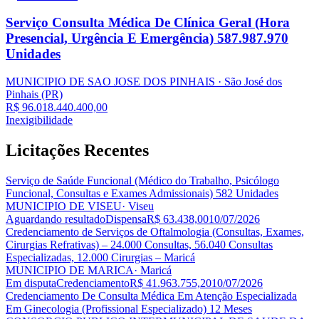
Serviço Consulta Médica De Clínica Geral (Hora
Presencial, Urgência E Emergência) 587.987.970
Unidades
MUNICIPIO DE SAO JOSE DOS PINHAIS
· São José dos
Pinhais
(PR)
R$ 96.018.440.400,00
Inexigibilidade
Licitações
Recentes
Serviço de Saúde Funcional (Médico do Trabalho, Psicólogo
Funcional, Consultas e Exames Admissionais) 582 Unidades
MUNICIPIO DE VISEU
· Viseu
Aguardando resultado
Dispensa
R$ 63.438,00
10/07/2026
Credenciamento de Serviços de Oftalmologia (Consultas, Exames,
Cirurgias Refrativas) – 24.000 Consultas, 56.040 Consultas
Especializadas, 12.000 Cirurgias – Maricá
MUNICIPIO DE MARICA
· Maricá
Em disputa
Credenciamento
R$ 41.963.755,20
10/07/2026
Credenciamento De Consulta Médica Em Atenção Especializada
Em Ginecologia (Profissional Especializado) 12 Meses