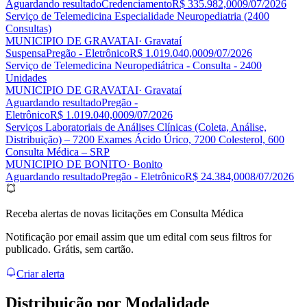
Aguardando resultado
Credenciamento
R$ 335.982,00
09/07/2026
Serviço de Telemedicina Especialidade Neuropediatria (2400
Consultas)
MUNICIPIO DE GRAVATAI
· Gravataí
Suspensa
Pregão - Eletrônico
R$ 1.019.040,00
09/07/2026
Serviço de Telemedicina Neuropediátrica - Consulta - 2400
Unidades
MUNICIPIO DE GRAVATAI
· Gravataí
Aguardando resultado
Pregão -
Eletrônico
R$ 1.019.040,00
09/07/2026
Serviços Laboratoriais de Análises Clínicas (Coleta, Análise,
Distribuição) – 7200 Exames Ácido Úrico, 7200 Colesterol, 600
Consulta Médica – SRP
MUNICIPIO DE BONITO
· Bonito
Aguardando resultado
Pregão - Eletrônico
R$ 24.384,00
08/07/2026
Receba alertas de novas licitações em Consulta Médica
Notificação por email assim que um edital com seus filtros for
publicado. Grátis, sem cartão.
Criar alerta
Distribuição por
Modalidade